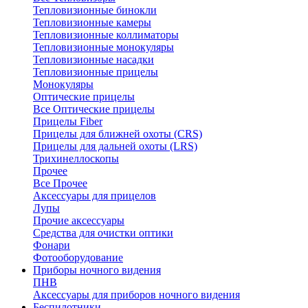
Тепловизионные бинокли
Тепловизионные камеры
Тепловизионные коллиматоры
Тепловизионные монокуляры
Тепловизионные насадки
Тепловизионные прицелы
Монокуляры
Оптические прицелы
Все Оптические прицелы
Прицелы Fiber
Прицелы для ближней охоты (CRS)
Прицелы для дальней охоты (LRS)
Трихинеллоскопы
Прочее
Все Прочее
Аксессуары для прицелов
Лупы
Прочие аксессуары
Средства для очистки оптики
Фонари
Фотооборудование
Приборы ночного видения
ПНВ
Аксессуары для приборов ночного видения
Беспилотники