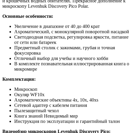
и крошечных водных обитателях. Прекрасное дополнение к
микроскопу Levenhuk Discovery Pico Polar.
Основные особенности:
Увеличение в диапазоне от 40 до 400 крат
Ахроматический, с монокулярной поворотной насадкой
Светодиодная подсветка, регулировка яркости, питание
от сети или батареек
Предметный столик с зажимами, грубая и точная
фокусировка
Отличный выбор для учебы и научного хобби
В комплекте познавательная иллюстрированная книга о
микромире
Комплектация:
Микроскоп
Окуляр WF10x
Ахроматические объективы 4х, 10х, 40хs
Сетевой адаптер с кабелем питания
Пылезащитный чехол
Книга знаний Невидимый мир
Инструкция по эксплуатации и гарантийный талон
Видеообзор микроскопов Levenhuk Discovery Pico: