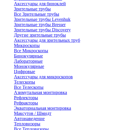
Аксессуары для биноклей
Зрительные трубы
Все Зрительные трубы
Зрительные трубы Levenhuk
Зрительные трубы Bresser
Зрительные трубы Discovery
Другие зрительные трубы
Аксессуары для зрительных труб
Микроскопы
Все Микроскопы
Бинокулярные
Лабораторные
Монокулярные
Цифровые
Аксессуары для микроскопов
Телескопы
Все Телескопы
Азимутальная монтировка
Рефлекторы
Рефракторы
Экваториальная монтировка
Максутов / Шмидт
Автонаведение
Тепловизоры
Все Тепловизоры