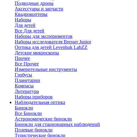
Подводные дроны
Аксессуары и запчасти
Квадрокоптеры
Наборы
Для детей
Все Для детей
Наборы для экспериментов
Наборы исследователя Bresser Junior
Оптика для детей Levenhuk LabZZ
Детские микроскопы
Прочее
Все Прочее
Измерительные инструменты
Глобусы
Планетарии
Компасы
Литература
Наборы приборов
Наблюдательная оптика
Бинокли
Все Бинокли
Астрономические бинокли
Бинокли для стационарных наблюдений
Полевые бинокли
Туристические бинокли