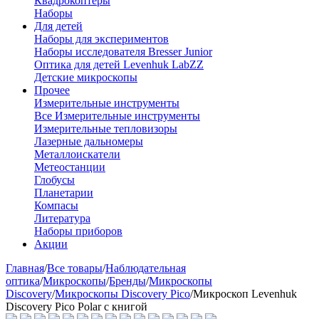
Квадрокоптеры
Наборы
Для детей
Наборы для экспериментов
Наборы исследователя Bresser Junior
Оптика для детей Levenhuk LabZZ
Детские микроскопы
Прочее
Измерительные инструменты
Все Измерительные инструменты
Измерительные тепловизоры
Лазерные дальномеры
Металлоискатели
Метеостанции
Глобусы
Планетарии
Компасы
Литература
Наборы приборов
Акции
Главная
/
Все товары
/
Наблюдательная
оптика
/
Микроскопы
/
Бренды
/
Микроскопы
Discovery
/
Микроскопы Discovery Pico
/
Микроскоп Levenhuk
Discovery Pico Polar с книгой