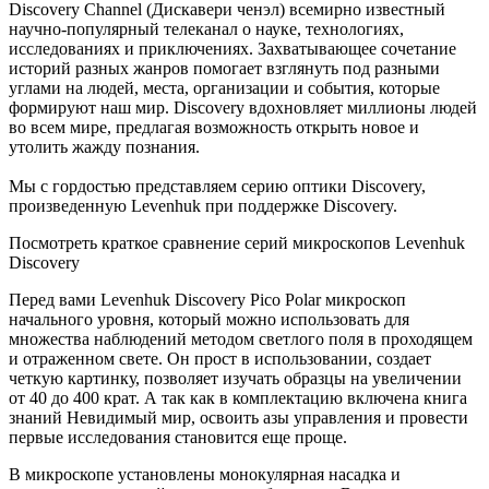
Discovery Channel (Дискавери ченэл) всемирно известный
научно-популярный телеканал о науке, технологиях,
исследованиях и приключениях. Захватывающее сочетание
историй разных жанров помогает взглянуть под разными
углами на людей, места, организации и события, которые
формируют наш мир. Discovery вдохновляет миллионы людей
во всем мире, предлагая возможность открыть новое и
утолить жажду познания.
Мы с гордостью представляем серию оптики Discovery,
произведенную Levenhuk при поддержке Discovery.
Посмотреть краткое сравнение серий микроскопов Levenhuk
Discovery
Перед вами Levenhuk Discovery Pico Polar микроскоп
начального уровня, который можно использовать для
множества наблюдений методом светлого поля в проходящем
и отраженном свете. Он прост в использовании, создает
четкую картинку, позволяет изучать образцы на увеличении
от 40 до 400 крат. А так как в комплектацию включена книга
знаний Невидимый мир, освоить азы управления и провести
первые исследования становится еще проще.
В микроскопе установлены монокулярная насадка и