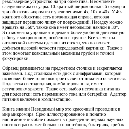
револьверное устройство на три объектива. В комплекте
следующие аксессуары: 10-кратный широкопольный окуляр и
три объектива-ахромата с увеличениями 4х, 10х и 40х. У 40-
кратного объектива есть пружинящая оправа, которая
защищает переднюю линзу от повреждений. Насадку можно
вращать на 360°, также она имеет небольшой наклон в 30°.
Эти моменты упрощают и делают более удобной длительную
работу с микроскопом, особенно в группе. Все элементы
оптической системы сделаны из стекла, что позволяет
добиться высокой четкости передаваемой картинки. Также в
этом помогает коаксиальный механизм грубой и точной
фокусировки.
Образец размещается на предметном столике и закрепляется
зажимами. Под столиком есть диск с диафрагмами, который
позволяет более точно выстроить свет от нижнего осветителя.
Подсветка светодиодная, комбинированная, имеет
регулировку яркости. Также есть выбор источника питания
для подсветки: сеть переменного тока или батарейки. Адаптер
питания включен в комплектацию.
Книга знаний Невидимый мир это красочный проводник в
мир микромира. Ярко иллюстрированное и понятно
написанное пособие поможет в проведении первых научных
опытов и расскажет больше о простейших, бактериях, грибах