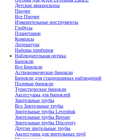
Детские микроскопы
Прочее
Все Прочее
Измерительные инструменты
Глобусы
Планетарии
Компасы
Литература
Наборы приборов
Наблюдательная оптика
Бинокли
Все Бинокли
Астрономические бинокли
Бинокли для стационарных наблюдений
Полевые бинокли
Туристические бинокли
Аксессуары для биноклей
Зрительные трубы
Все Зрительные трубы
Зрительные трубы Levenhuk
Зрительные трубы Bresser
Зрительные трубы Discovery
Другие зрительные трубы
Аксессуары для зрительных труб