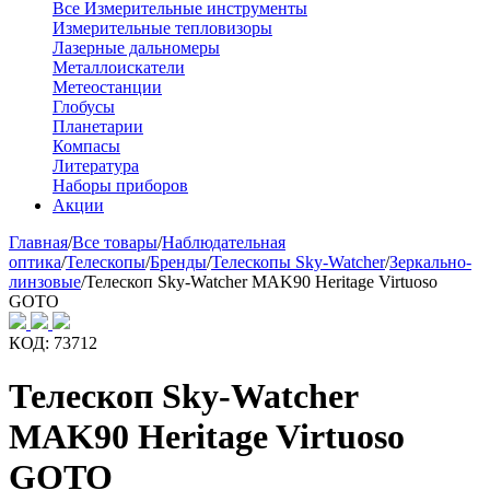
Все Измерительные инструменты
Измерительные тепловизоры
Лазерные дальномеры
Металлоискатели
Метеостанции
Глобусы
Планетарии
Компасы
Литература
Наборы приборов
Акции
Главная
/
Все товары
/
Наблюдательная
оптика
/
Телескопы
/
Бренды
/
Телескопы Sky-Watcher
/
Зеркально-
линзовые
/
Телескоп Sky-Watcher MAK90 Heritage Virtuoso
GOTO
КОД:
73712
Телескоп Sky-Watcher
MAK90 Heritage Virtuoso
GOTO