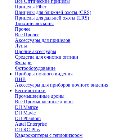
Все Оптические прицелы
Прицелы Fiber
Прицелы для ближней охоты (CRS)
Прицелы для дальней охоты (LRS)
Трихинеллоскопы
Прочее
Все Прочее
Аксессуары для прицелов
Лупы
Прочие аксессуары
Средства для очистки оптики
Фонари
Фотооборудование
Приборы ночного видения
ПНВ
Аксессуары для приборов ночного видения
Беспилотники
Промышленные дроны
Все Промышленные дроны
DJI Matrice
DJI Mavic
DJI Phantom
Autel Enterprise
DJI RC Plus
Квадрокоптеры с тепловизором