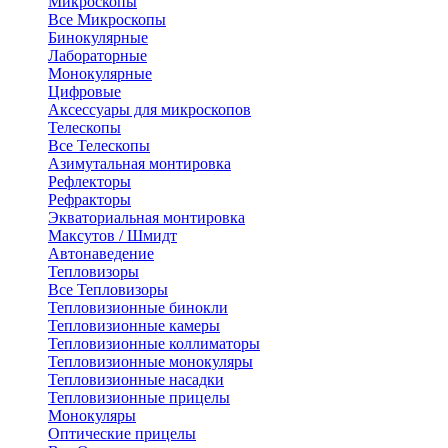
Микроскопы
Все Микроскопы
Бинокулярные
Лабораторные
Монокулярные
Цифровые
Аксессуары для микроскопов
Телескопы
Все Телескопы
Азимутальная монтировка
Рефлекторы
Рефракторы
Экваториальная монтировка
Максутов / Шмидт
Автонаведение
Тепловизоры
Все Тепловизоры
Тепловизионные бинокли
Тепловизионные камеры
Тепловизионные коллиматоры
Тепловизионные монокуляры
Тепловизионные насадки
Тепловизионные прицелы
Монокуляры
Оптические прицелы