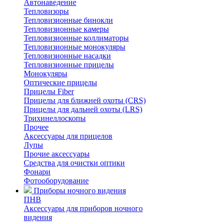
Автонаведение
Тепловизоры
Тепловизионные бинокли
Тепловизионные камеры
Тепловизионные коллиматоры
Тепловизионные монокуляры
Тепловизионные насадки
Тепловизионные прицелы
Монокуляры
Оптические прицелы
Прицелы Fiber
Прицелы для ближней охоты (CRS)
Прицелы для дальней охоты (LRS)
Трихинеллоскопы
Прочее
Аксессуары для прицелов
Лупы
Прочие аксессуары
Средства для очистки оптики
Фонари
Фотооборудование
Приборы ночного видения
ПНВ
Аксессуары для приборов ночного
видения