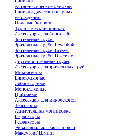
Бинокли
Астрономические бинокли
Бинокли для стационарных
наблюдений
Полевые бинокли
Туристические бинокли
Аксессуары для биноклей
Зрительные трубы
Зрительные трубы Levenhuk
Зрительные трубы Bresser
Зрительные трубы Discovery
Другие зрительные трубы
Аксессуары для зрительных труб
Микроскопы
Бинокулярные
Лабораторные
Монокулярные
Цифровые
Аксессуары для микроскопов
Телескопы
Азимутальная монтировка
Рефлекторы
Рефракторы
Экваториальная монтировка
Максутов / Шмидт