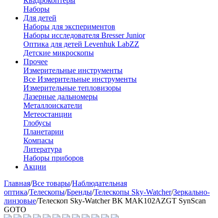
Квадрокоптеры
Наборы
Для детей
Наборы для экспериментов
Наборы исследователя Bresser Junior
Оптика для детей Levenhuk LabZZ
Детские микроскопы
Прочее
Измерительные инструменты
Все Измерительные инструменты
Измерительные тепловизоры
Лазерные дальномеры
Металлоискатели
Метеостанции
Глобусы
Планетарии
Компасы
Литература
Наборы приборов
Акции
Главная
/
Все товары
/
Наблюдательная
оптика
/
Телескопы
/
Бренды
/
Телескопы Sky-Watcher
/
Зеркально-
линзовые
/
Телескоп Sky-Watcher BK MAK102AZGT SynScan
GOTO