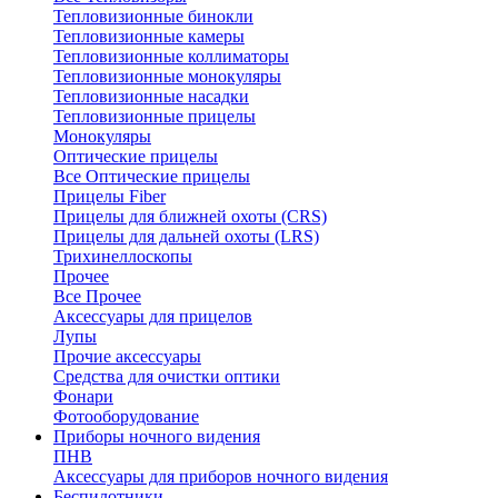
Тепловизионные бинокли
Тепловизионные камеры
Тепловизионные коллиматоры
Тепловизионные монокуляры
Тепловизионные насадки
Тепловизионные прицелы
Монокуляры
Оптические прицелы
Все Оптические прицелы
Прицелы Fiber
Прицелы для ближней охоты (CRS)
Прицелы для дальней охоты (LRS)
Трихинеллоскопы
Прочее
Все Прочее
Аксессуары для прицелов
Лупы
Прочие аксессуары
Средства для очистки оптики
Фонари
Фотооборудование
Приборы ночного видения
ПНВ
Аксессуары для приборов ночного видения
Беспилотники