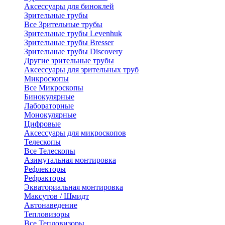
Аксессуары для биноклей
Зрительные трубы
Все Зрительные трубы
Зрительные трубы Levenhuk
Зрительные трубы Bresser
Зрительные трубы Discovery
Другие зрительные трубы
Аксессуары для зрительных труб
Микроскопы
Все Микроскопы
Бинокулярные
Лабораторные
Монокулярные
Цифровые
Аксессуары для микроскопов
Телескопы
Все Телескопы
Азимутальная монтировка
Рефлекторы
Рефракторы
Экваториальная монтировка
Максутов / Шмидт
Автонаведение
Тепловизоры
Все Тепловизоры