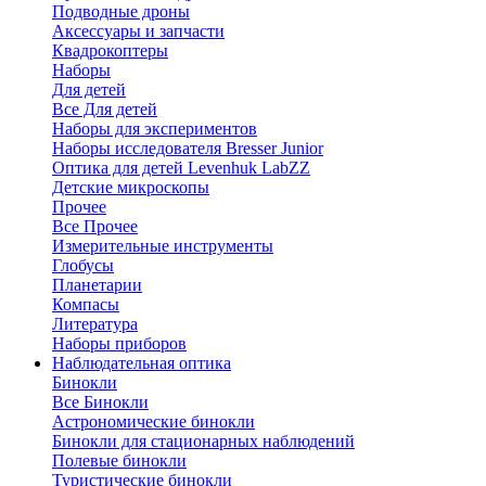
Подводные дроны
Аксессуары и запчасти
Квадрокоптеры
Наборы
Для детей
Все Для детей
Наборы для экспериментов
Наборы исследователя Bresser Junior
Оптика для детей Levenhuk LabZZ
Детские микроскопы
Прочее
Все Прочее
Измерительные инструменты
Глобусы
Планетарии
Компасы
Литература
Наборы приборов
Наблюдательная оптика
Бинокли
Все Бинокли
Астрономические бинокли
Бинокли для стационарных наблюдений
Полевые бинокли
Туристические бинокли