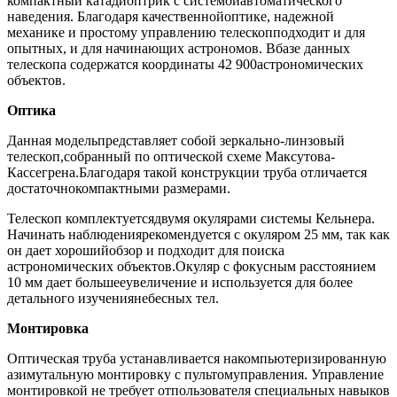
компактный катадиоптрик с системойавтоматического
наведения. Благодаря качественнойоптике, надежной
механике и простому управлению телескопподходит и для
опытных, и для начинающих астрономов. Вбазе данных
телескопа содержатся координаты 42 900астрономических
объектов.
Оптика
Данная модельпредставляет собой зеркально-линзовый
телескоп,собранный по оптической схеме Максутова-
Кассегрена.Благодаря такой конструкции труба отличается
достаточнокомпактными размерами.
Телескоп комплектуетсядвумя окулярами системы Кельнера.
Начинать наблюдениярекомендуется с окуляром 25 мм, так как
он дает хорошийобзор и подходит для поиска
астрономических объектов.Окуляр с фокусным расстоянием
10 мм дает большееувеличение и используется для более
детального изучениянебесных тел.
Монтировка
Оптическая труба устанавливается накомпьютеризированную
азимутальную монтировку с пультомуправления. Управление
монтировкой не требует отпользователя специальных навыков