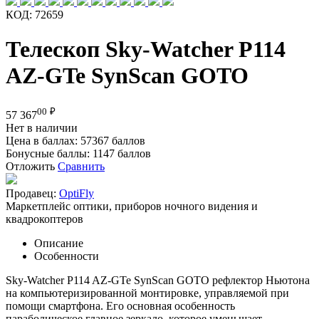
КОД:
72659
Телескоп Sky-Watcher P114
AZ-GTe SynScan GOTO
00
₽
57 367
Нет в наличии
Цена в баллах:
57367 баллов
Бонусные баллы:
1147 баллов
Отложить
Сравнить
Продавец:
OptiFly
Маркетплейс оптики, приборов ночного видения и
квадрокоптеров
Описание
Особенности
Sky-Watcher P114 AZ-GTe SynScan GOTO рефлектор Ньютона
на компьютеризированной монтировке, управляемой при
помощи смартфона. Его основная особенность
параболическое главное зеркало, которое уменьшает