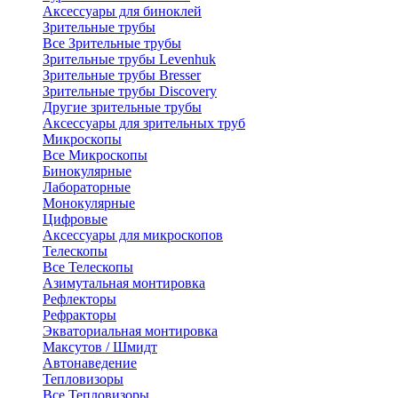
Аксессуары для биноклей
Зрительные трубы
Все Зрительные трубы
Зрительные трубы Levenhuk
Зрительные трубы Bresser
Зрительные трубы Discovery
Другие зрительные трубы
Аксессуары для зрительных труб
Микроскопы
Все Микроскопы
Бинокулярные
Лабораторные
Монокулярные
Цифровые
Аксессуары для микроскопов
Телескопы
Все Телескопы
Азимутальная монтировка
Рефлекторы
Рефракторы
Экваториальная монтировка
Максутов / Шмидт
Автонаведение
Тепловизоры
Все Тепловизоры