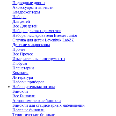
Подводные дроны
Аксессуары и запчасти
Квадрокоптеры
Наборы
Для детей
Все Для детей
Наборы для экспериментов
Наборы исследователя Bresser Junior
Оптика для детей Levenhuk LabZZ
Детские микроскопы
Прочее
Все Прочее
Измерительные инструменты
Глобусы
Планетарии
Компасы
Литература
Наборы приборов
Наблюдательная оптика
Бинокли
Все Бинокли
Астрономические бинокли
Бинокли для стационарных наблюдений
Полевые бинокли
Туристические бинокли