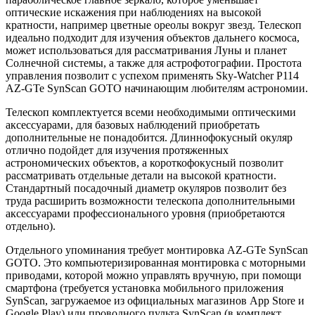
оптические искажения при наблюдениях на высокой
кратности, например цветные ореолы вокруг звезд. Телескоп
идеально подходит для изучения объектов дальнего космоса,
может использоваться для рассматривания Луны и планет
Солнечной системы, а также для астрофотографии. Простота
управления позволит с успехом применять Sky-Watcher P114
AZ-GTe SynScan GOTO начинающим любителям астрономии.
Телескоп комплектуется всеми необходимыми оптическими
аксессуарами, для базовых наблюдений приобретать
дополнительные не понадобится. Длиннофокусный окуляр
отлично подойдет для изучения протяженных
астрономических объектов, а короткофокусный позволит
рассматривать отдельные детали на высокой кратности.
Стандартный посадочный диаметр окуляров позволит без
труда расширить возможности телескопа дополнительными
аксессуарами профессионального уровня (приобретаются
отдельно).
Отдельного упоминания требует монтировка AZ-GTe SynScan
GOTO. Это компьютеризированная монтировка с моторными
приводами, которой можно управлять вручную, при помощи
смартфона (требуется установка мобильного приложения
SynScan, загружаемое из официальных магазинов App Store и
Google Play) или проводного пульта SynScan (в комплект