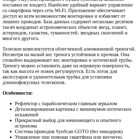
поставки не входит). Наиболее удобный вариант управление
со смартфона через сеть Wi-Fi. Приложение обеспечивает
доступ ко всем возможностям монтировки и избавляет от
лишних проводов. База данных содержит несколько десятков
тысяч координат астрономических объектов звезд, планет,
астероидов, галактик, туманностей, звездных скоплений и
многого другого.
Телескоп комплектуется облегченной алюминиевой треногой.
Несмотря на малый вес тренога устойчивая и прочная. Она
спокойно выдерживает вес монтировки и оптической трубы.
Треногу можно установить даже на неровную поверхность,
так как высота ее ножек регулируется. Есть лоток для
аксессуаров и удлинительная трубка для установки
длиннофокусных телескопов.
Особенности:
Рефлектор с параболическим главным зеркалом
Детализированная картинка с минимумом оптических
искажений
Прекрасный выбор для начинающего и опытного
астронома
Система приводов SynScan GOTO (без энкодеров)
Управление при помощи смартфона или вручную,