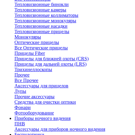
Тепловизионные бинокли
Тепловизионные камеры
Тепловизионные коллиматоры
Тепловизионные монокуляры
Тепловизионные насадки
Тепловизионные прицелы
Монокуляры
Оптические прицелы
Все Оптические прицелы
Прицелы Fiber
Прицелы для ближней охоты (CRS)
Прицелы для дальней охоты (LRS)
Трихинеллоскопы
Прочее
Все Прочее
Аксессуары для прицелов
Лупы
Прочие аксессуары
Средства для очистки оптики
Фонари
Фотооборудование
Приборы ночного видения
ПНВ
Аксессуары для приборов ночного видения
Беспилотники