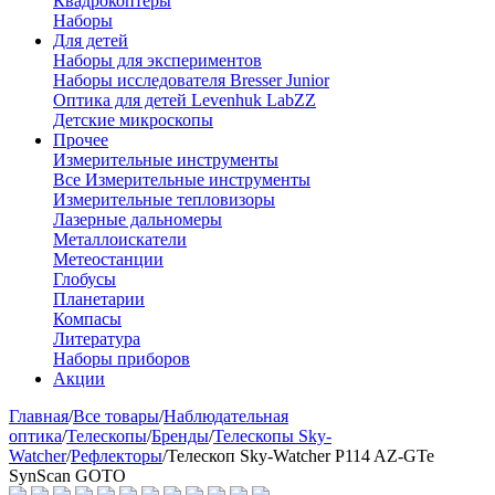
Квадрокоптеры
Наборы
Для детей
Наборы для экспериментов
Наборы исследователя Bresser Junior
Оптика для детей Levenhuk LabZZ
Детские микроскопы
Прочее
Измерительные инструменты
Все Измерительные инструменты
Измерительные тепловизоры
Лазерные дальномеры
Металлоискатели
Метеостанции
Глобусы
Планетарии
Компасы
Литература
Наборы приборов
Акции
Главная
/
Все товары
/
Наблюдательная
оптика
/
Телескопы
/
Бренды
/
Телескопы Sky-
Watcher
/
Рефлекторы
/
Телескоп Sky-Watcher P114 AZ-GTe
SynScan GOTO