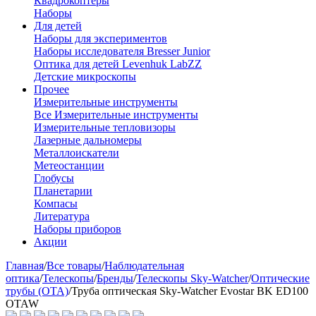
Квадрокоптеры
Наборы
Для детей
Наборы для экспериментов
Наборы исследователя Bresser Junior
Оптика для детей Levenhuk LabZZ
Детские микроскопы
Прочее
Измерительные инструменты
Все Измерительные инструменты
Измерительные тепловизоры
Лазерные дальномеры
Металлоискатели
Метеостанции
Глобусы
Планетарии
Компасы
Литература
Наборы приборов
Акции
Главная
/
Все товары
/
Наблюдательная
оптика
/
Телескопы
/
Бренды
/
Телескопы Sky-Watcher
/
Оптические
трубы (OTA)
/
Труба оптическая Sky-Watcher Evostar BK ED100
OTAW