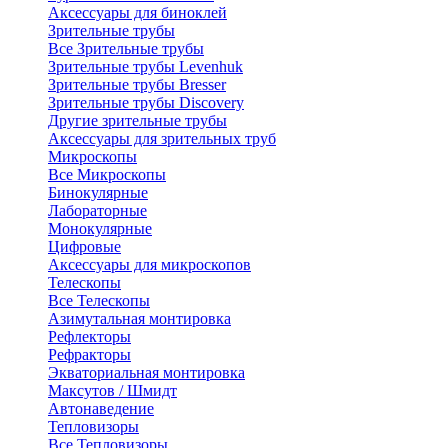
Аксессуары для биноклей
Зрительные трубы
Все Зрительные трубы
Зрительные трубы Levenhuk
Зрительные трубы Bresser
Зрительные трубы Discovery
Другие зрительные трубы
Аксессуары для зрительных труб
Микроскопы
Все Микроскопы
Бинокулярные
Лабораторные
Монокулярные
Цифровые
Аксессуары для микроскопов
Телескопы
Все Телескопы
Азимутальная монтировка
Рефлекторы
Рефракторы
Экваториальная монтировка
Максутов / Шмидт
Автонаведение
Тепловизоры
Все Тепловизоры