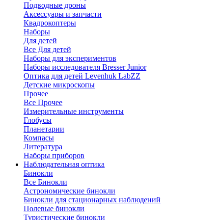
Подводные дроны
Аксессуары и запчасти
Квадрокоптеры
Наборы
Для детей
Все Для детей
Наборы для экспериментов
Наборы исследователя Bresser Junior
Оптика для детей Levenhuk LabZZ
Детские микроскопы
Прочее
Все Прочее
Измерительные инструменты
Глобусы
Планетарии
Компасы
Литература
Наборы приборов
Наблюдательная оптика
Бинокли
Все Бинокли
Астрономические бинокли
Бинокли для стационарных наблюдений
Полевые бинокли
Туристические бинокли