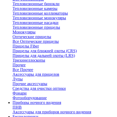
Тепловизионные бинокли
Тепловизионные камеры
Тепловизионные коллиматоры
Тепловизионные монокуляры
Тепловизионные насадки
Тепловизионные прицелы
Монокуляры
Оптические прицелы
Все Оптические прицелы
Прицелы Fiber
Прицелы для ближней охоты (CRS)
Прицелы для дальней охоты (LRS)
Трихинеллоскопы
Прочее
Все Прочее
Аксессуары для прицелов
Лупы
Прочие аксессуары
Средства для очистки оптики
Фонари
Фотооборудование
Приборы ночного видения
ПНВ
Аксессуары для приборов ночного видения
Беспилотники