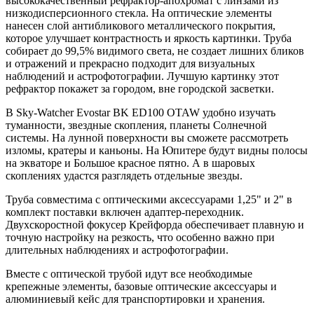
высококачественный рефрактор-апохромат с линзами из
низкодисперсионного стекла. На оптические элементы
нанесен слой антибликового металлического покрытия,
которое улучшает контрастность и яркость картинки. Труба
собирает до 99,5% видимого света, не создает лишних бликов
и отражений и прекрасно подходит для визуальных
наблюдений и астрофотографии. Лучшую картинку этот
рефрактор покажет за городом, вне городской засветки.
В Sky-Watcher Evostar BK ED100 OTAW удобно изучать
туманности, звездные скопления, планеты Солнечной
системы. На лунной поверхности вы сможете рассмотреть
изломы, кратеры и каньоны. На Юпитере будут видны полосы
на экваторе и Большое красное пятно. А в шаровых
скоплениях удастся разглядеть отдельные звезды.
Труба совместима с оптическими аксессуарами 1,25" и 2" в
комплект поставки включен адаптер-переходник.
Двухскоростной фокусер Крейфорда обеспечивает плавную и
точную настройку на резкость, что особенно важно при
длительных наблюдениях и астрофотографии.
Вместе с оптической трубой идут все необходимые
крепежные элементы, базовые оптические аксессуары и
алюминиевый кейс для транспортировки и хранения.