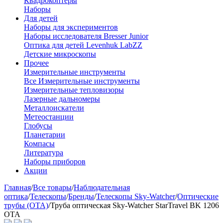
Квадрокоптеры
Наборы
Для детей
Наборы для экспериментов
Наборы исследователя Bresser Junior
Оптика для детей Levenhuk LabZZ
Детские микроскопы
Прочее
Измерительные инструменты
Все Измерительные инструменты
Измерительные тепловизоры
Лазерные дальномеры
Металлоискатели
Метеостанции
Глобусы
Планетарии
Компасы
Литература
Наборы приборов
Акции
Главная
/
Все товары
/
Наблюдательная
оптика
/
Телескопы
/
Бренды
/
Телескопы Sky-Watcher
/
Оптические
трубы (OTA)
/
Труба оптическая Sky-Watcher StarTravel BK 1206
OTA