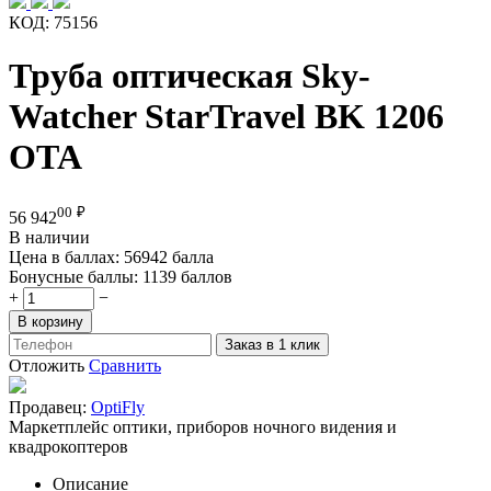
КОД:
75156
Труба оптическая Sky-
Watcher StarTravel BK 1206
OTA
00
₽
56 942
В наличии
Цена в баллах:
56942 балла
Бонусные баллы:
1139 баллов
+
−
В корзину
Заказ в 1 клик
Отложить
Сравнить
Продавец:
OptiFly
Маркетплейс оптики, приборов ночного видения и
квадрокоптеров
Описание