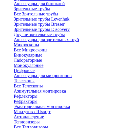
Аксессуары для биноклей
Зрительные трубы
Все Зрительные трубы
Зрительные трубы Levenhuk
Зрительные трубы Bresser
Зрительные трубы Discovery
Другие зрительные трубы
Аксессуары для зрительных труб
Микроскопы
Все Микроскопы
Бинокулярные
Лабораторные
Монокулярные
Цифровые
Аксессуары для микроскопов
Телескопы
Все Телескопы
Азимутальная монтировка
Рефлекторы
Рефракторы
Экваториальная монтировка
Максутов / Шмидт
Автонаведение
Тепловизоры
Все Тепловизоры