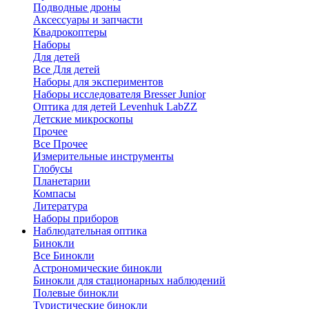
Подводные дроны
Аксессуары и запчасти
Квадрокоптеры
Наборы
Для детей
Все Для детей
Наборы для экспериментов
Наборы исследователя Bresser Junior
Оптика для детей Levenhuk LabZZ
Детские микроскопы
Прочее
Все Прочее
Измерительные инструменты
Глобусы
Планетарии
Компасы
Литература
Наборы приборов
Наблюдательная оптика
Бинокли
Все Бинокли
Астрономические бинокли
Бинокли для стационарных наблюдений
Полевые бинокли
Туристические бинокли