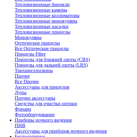
Тепловизионные бинокли
Тепловизионные камеры
Тепловизионные коллиматоры
Тепловизионные монокуляры
Тепловизионные насадки
Тепловизионные прицелы
Монокуляры
Оптические прицелы
Все Оптические прицелы
Прицелы Fiber
Прицелы для ближней охоты (CRS)
Прицелы для дальней охоты (LRS)
Трихинеллоскопы
Прочее
Все Прочее
Аксессуары для прицелов
Лупы
Прочие аксессуары
Средства для очистки оптики
Фонари
Фотооборудование
Приборы ночного видения
ПНВ
Аксессуары для приборов ночного видения
Беспилотники