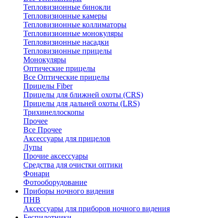
Тепловизионные бинокли
Тепловизионные камеры
Тепловизионные коллиматоры
Тепловизионные монокуляры
Тепловизионные насадки
Тепловизионные прицелы
Монокуляры
Оптические прицелы
Все Оптические прицелы
Прицелы Fiber
Прицелы для ближней охоты (CRS)
Прицелы для дальней охоты (LRS)
Трихинеллоскопы
Прочее
Все Прочее
Аксессуары для прицелов
Лупы
Прочие аксессуары
Средства для очистки оптики
Фонари
Фотооборудование
Приборы ночного видения
ПНВ
Аксессуары для приборов ночного видения
Беспилотники