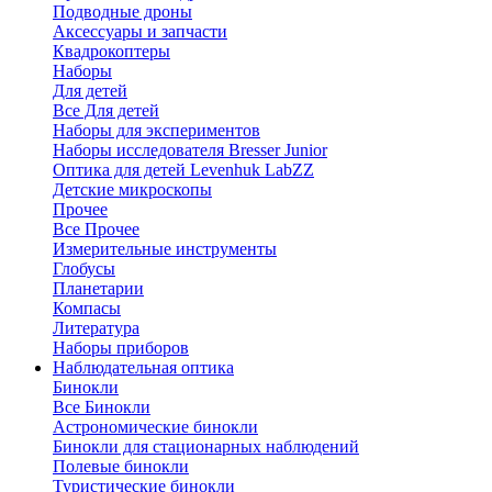
Подводные дроны
Аксессуары и запчасти
Квадрокоптеры
Наборы
Для детей
Все Для детей
Наборы для экспериментов
Наборы исследователя Bresser Junior
Оптика для детей Levenhuk LabZZ
Детские микроскопы
Прочее
Все Прочее
Измерительные инструменты
Глобусы
Планетарии
Компасы
Литература
Наборы приборов
Наблюдательная оптика
Бинокли
Все Бинокли
Астрономические бинокли
Бинокли для стационарных наблюдений
Полевые бинокли
Туристические бинокли