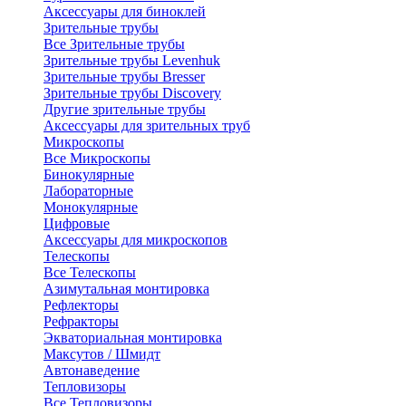
Аксессуары для биноклей
Зрительные трубы
Все Зрительные трубы
Зрительные трубы Levenhuk
Зрительные трубы Bresser
Зрительные трубы Discovery
Другие зрительные трубы
Аксессуары для зрительных труб
Микроскопы
Все Микроскопы
Бинокулярные
Лабораторные
Монокулярные
Цифровые
Аксессуары для микроскопов
Телескопы
Все Телескопы
Азимутальная монтировка
Рефлекторы
Рефракторы
Экваториальная монтировка
Максутов / Шмидт
Автонаведение
Тепловизоры
Все Тепловизоры