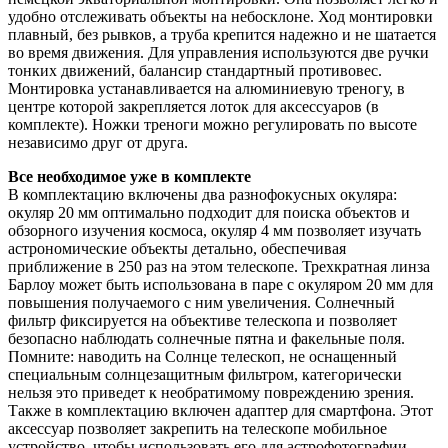
удобно отслеживать объекты на небосклоне. Ход монтировки
плавный, без рывков, а труба крепится надежно и не шатается
во время движения. Для управления используются две ручки
тонких движений, балансир стандартный противовес.
Монтировка устанавливается на алюминиевую треногу, в
центре которой закрепляется лоток для аксессуаров (в
комплекте). Ножки треноги можно регулировать по высоте
независимо друг от друга.
Все необходимое уже в комплекте
В комплектацию включены два разнофокусных окуляра:
окуляр 20 мм оптимально подходит для поиска объектов и
обзорного изучения космоса, окуляр 4 мм позволяет изучать
астрономические объекты детально, обеспечивая
приближение в 250 раз на этом телескопе. Трехкратная линза
Барлоу может быть использована в паре с окуляром 20 мм для
повышения получаемого с ним увеличения. Солнечный
фильтр фиксируется на объективе телескопа и позволяет
безопасно наблюдать солнечные пятна и факельные поля.
Помните: наводить на Солнце телескоп, не оснащенный
специальным солнцезащитным фильтром, категорически
нельзя это приведет к необратимому повреждению зрения.
Также в комплектацию включен адаптер для смартфона. Этот
аксессуар позволяет закрепить на телескопе мобильное
устройство, чтобы использовать его для астрофотографии.