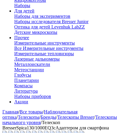
Квадрокоптеры
Наборы
Для детей
Наборы для экспериментов
Наборы исследователя Bresser Junior
Оптика для детей Levenhuk LabZZ
Детские микроскопы
Прочее
Измерительные инструменты
Все Измерительные инструменты
Измерительные тепловизоры
Лазерные дальномеры
Металлоискатели
Метеостанции
Глобусы
Планетарии
Компасы
Литература
Наборы приборов
Акции
Главная
/
Все товары
/
Наблюдательная
оптика
/
Телескопы
/
Бренды
/
Телескопы Bresser
/
Телескопы
начального уровня
/
Телескоп
BresserSpica130/1000EQ3сАдаптером для смартфона