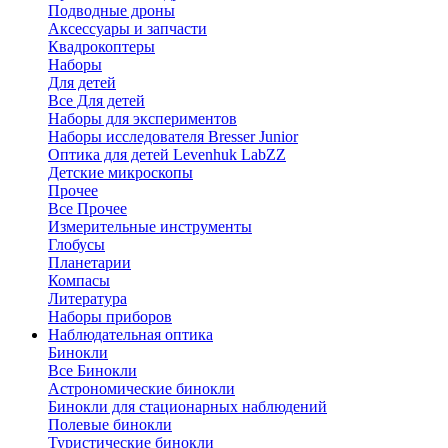
Подводные дроны
Аксессуары и запчасти
Квадрокоптеры
Наборы
Для детей
Все Для детей
Наборы для экспериментов
Наборы исследователя Bresser Junior
Оптика для детей Levenhuk LabZZ
Детские микроскопы
Прочее
Все Прочее
Измерительные инструменты
Глобусы
Планетарии
Компасы
Литература
Наборы приборов
Наблюдательная оптика
Бинокли
Все Бинокли
Астрономические бинокли
Бинокли для стационарных наблюдений
Полевые бинокли
Туристические бинокли