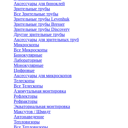
Аксессуары для биноклей
Зрительные трубы
Все Зрительные трубы
Зрительные трубы Levenhuk
Зрительные трубы Bresser
Зрительные трубы Discovery
Другие зрительные трубы
Аксессуары для зрительных труб
Микроскопы
Все Микроскопы
Бинокулярные
Лабораторные
Монокулярные
Цифровые
Аксессуары для микроскопов
Телескопы
Все Телескопы
Азимутальная монтировка
Рефлекторы
Рефракторы
Экваториальная монтировка
Максутов / Шмидт
Автонаведение
Тепловизоры
Все Тепловизоры