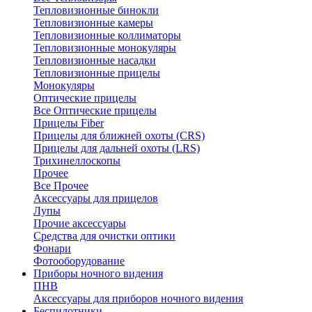
Тепловизионные бинокли
Тепловизионные камеры
Тепловизионные коллиматоры
Тепловизионные монокуляры
Тепловизионные насадки
Тепловизионные прицелы
Монокуляры
Оптические прицелы
Все Оптические прицелы
Прицелы Fiber
Прицелы для ближней охоты (CRS)
Прицелы для дальней охоты (LRS)
Трихинеллоскопы
Прочее
Все Прочее
Аксессуары для прицелов
Лупы
Прочие аксессуары
Средства для очистки оптики
Фонари
Фотооборудование
Приборы ночного видения
ПНВ
Аксессуары для приборов ночного видения
Беспилотники