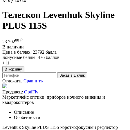
КОД:
74374
Телескоп Levenhuk Skyline
PLUS 115S
00
₽
23 792
В наличии
Цена в баллах:
23792 балла
Бонусные баллы:
476 баллов
+
−
В корзину
Заказ в 1 клик
Отложить
Сравнить
Продавец:
OptiFly
Маркетплейс оптики, приборов ночного видения и
квадрокоптеров
Описание
Особенности
Levenhuk Skyline PLUS 115S короткофокусный рефлектор