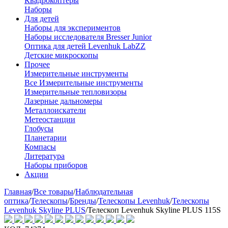
Квадрокоптеры
Наборы
Для детей
Наборы для экспериментов
Наборы исследователя Bresser Junior
Оптика для детей Levenhuk LabZZ
Детские микроскопы
Прочее
Измерительные инструменты
Все Измерительные инструменты
Измерительные тепловизоры
Лазерные дальномеры
Металлоискатели
Метеостанции
Глобусы
Планетарии
Компасы
Литература
Наборы приборов
Акции
Главная
/
Все товары
/
Наблюдательная
оптика
/
Телескопы
/
Бренды
/
Телескопы Levenhuk
/
Телескопы
Levenhuk Skyline PLUS
/
Телескоп Levenhuk Skyline PLUS 115S