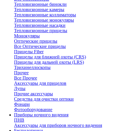
Тепловизионные бинокли
Тепловизионные камеры
Тепловизионные коллиматоры
Тепловизионные монокуляры
Тепловизионные насадки
Тепловизионные прицелы
Монокуляры
Оптические прицелы
Все Оптические прицелы
Прицелы Fiber
Прицелы для ближней охоты (CRS)
Прицелы для дальней охоты (LRS)
Трихинеллоскопы
Прочее
Все Прочее
Аксессуары для прицелов
Лупы
Прочие аксессуары
Средства для очистки оптики
Фонари
Фотооборудование
Приборы ночного видения
ПНВ
Аксессуары для приборов ночного видения
Беспилотники