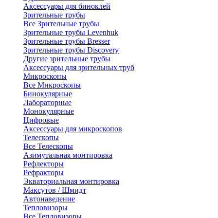
Аксессуары для биноклей
Зрительные трубы
Все Зрительные трубы
Зрительные трубы Levenhuk
Зрительные трубы Bresser
Зрительные трубы Discovery
Другие зрительные трубы
Аксессуары для зрительных труб
Микроскопы
Все Микроскопы
Бинокулярные
Лабораторные
Монокулярные
Цифровые
Аксессуары для микроскопов
Телескопы
Все Телескопы
Азимутальная монтировка
Рефлекторы
Рефракторы
Экваториальная монтировка
Максутов / Шмидт
Автонаведение
Тепловизоры
Все Тепловизоры