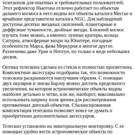
телескопов для опытных и требовательных пользователей.
Этот рефлектор Ньютона отлично работает по объектам
дальнего космоса в него видны все объекты каталога Мессье и
ярчайшие представители каталога NGC. Для наблюдений
доступны десятки звездных скоплений, планетарные и
диффузные туманности, двойные звезды. Ближний космос
изучать тоже можно, а именно: лунные кратеры, кольца
Сатурна, атмосферные вихри на Юпитере, погодные
особенности Марса, фазы Меркурия и многое другое.
Различимы даже Уран и Нептун, но только в виде небольших
дисков.
Оптика телескопа сделана из стекла и полностью просветлена.
Комплектные аксессуары подобраны так, что возможности
телескопа раскрываются наилучшим образом. С помощью
двух окуляров и линзы Барлоу можно достичь предельного
увеличения, на котором астрономические объекты видны
наиболее детально и четко, или же, наоборот, максимально
использовать ширину поля зрения для рассматривания
протяженных дипскай-объектов. Сбалансированная
комплектация телескопа позволяет вовсе не думать о
приобретении дополнительных аксессуаров.
Телескоп установлен на экваториальную монтировку. С ее
помощью удобно вести астрономические объекты по