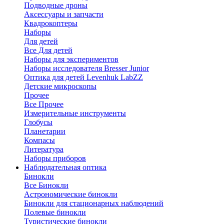
Подводные дроны
Аксессуары и запчасти
Квадрокоптеры
Наборы
Для детей
Все Для детей
Наборы для экспериментов
Наборы исследователя Bresser Junior
Оптика для детей Levenhuk LabZZ
Детские микроскопы
Прочее
Все Прочее
Измерительные инструменты
Глобусы
Планетарии
Компасы
Литература
Наборы приборов
Наблюдательная оптика
Бинокли
Все Бинокли
Астрономические бинокли
Бинокли для стационарных наблюдений
Полевые бинокли
Туристические бинокли