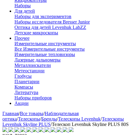
Квадрокоптеры
Наборы
Для детей
Наборы для экспериментов
Наборы исследователя Bresser Junior
Оптика для детей Levenhuk LabZZ
Детские микроскопы
Прочее
Измерительные инструменты
Все Измерительные инструменты
Измерительные тепловизоры
Лазерные дальномеры
Металлоискатели
Метеостанции
Глобусы
Планетарии
Компасы
Литература
Наборы приборов
Акции
Главная
/
Все товары
/
Наблюдательная
оптика
/
Телескопы
/
Бренды
/
Телескопы Levenhuk
/
Телескопы
Levenhuk Skyline PLUS
/
Телескоп Levenhuk Skyline PLUS 80S