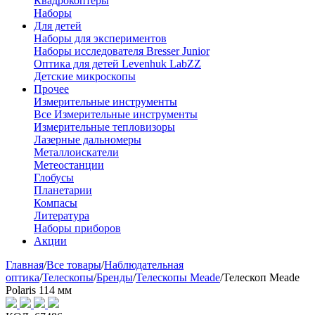
Квадрокоптеры
Наборы
Для детей
Наборы для экспериментов
Наборы исследователя Bresser Junior
Оптика для детей Levenhuk LabZZ
Детские микроскопы
Прочее
Измерительные инструменты
Все Измерительные инструменты
Измерительные тепловизоры
Лазерные дальномеры
Металлоискатели
Метеостанции
Глобусы
Планетарии
Компасы
Литература
Наборы приборов
Акции
Главная
/
Все товары
/
Наблюдательная
оптика
/
Телескопы
/
Бренды
/
Телескопы Meade
/
Телескоп Meade
Polaris 114 мм