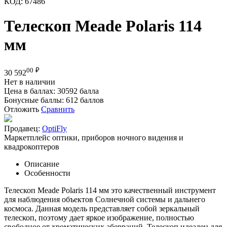
КОД:
67486
Телескоп Meade Polaris 114
мм
00
₽
30 592
Нет в наличии
Цена в баллах:
30592 балла
Бонусные баллы:
612 баллов
Отложить
Сравнить
Продавец:
OptiFly
Маркетплейс оптики, приборов ночного видения и
квадрокоптеров
Описание
Особенности
Телескоп Meade Polaris 114 мм это качественный инструмент
для наблюдения объектов Солнечной системы и дальнего
космоса. Данная модель представляет собой зеркальный
телескоп, поэтому дает яркое изображение, полностью
свободное от хроматических аберраций. Телескоп идеален для