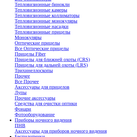
Тепловизионные бинокли
Тепловизионные камеры
Тепловизионные коллиматоры
Тепловизионные монокуляры
Тепловизионные насадки
Тепловизионные прицелы
Монокуляры
Оптические прицелы
Все Оптические прицелы
Прицелы Fiber
Прицелы для ближней охоты (CRS)
Прицелы для дальней охоты (LRS)
Трихинеллоскопы
Прочее
Все Прочее
Аксессуары для прицелов
Лупы
Прочие аксессуары
Средства для очистки оптики
Фонари
Фотооборудование
Приборы ночного видения
ПНВ
Аксессуары для приборов ночного видения
Беспилотники