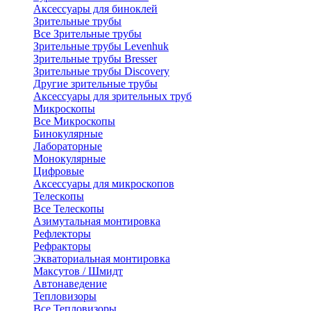
Аксессуары для биноклей
Зрительные трубы
Все Зрительные трубы
Зрительные трубы Levenhuk
Зрительные трубы Bresser
Зрительные трубы Discovery
Другие зрительные трубы
Аксессуары для зрительных труб
Микроскопы
Все Микроскопы
Бинокулярные
Лабораторные
Монокулярные
Цифровые
Аксессуары для микроскопов
Телескопы
Все Телескопы
Азимутальная монтировка
Рефлекторы
Рефракторы
Экваториальная монтировка
Максутов / Шмидт
Автонаведение
Тепловизоры
Все Тепловизоры