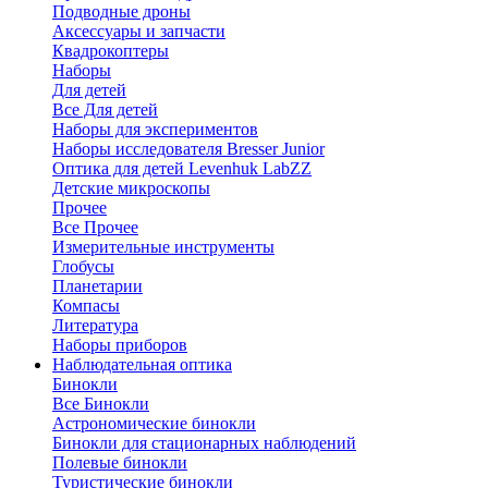
Подводные дроны
Аксессуары и запчасти
Квадрокоптеры
Наборы
Для детей
Все Для детей
Наборы для экспериментов
Наборы исследователя Bresser Junior
Оптика для детей Levenhuk LabZZ
Детские микроскопы
Прочее
Все Прочее
Измерительные инструменты
Глобусы
Планетарии
Компасы
Литература
Наборы приборов
Наблюдательная оптика
Бинокли
Все Бинокли
Астрономические бинокли
Бинокли для стационарных наблюдений
Полевые бинокли
Туристические бинокли