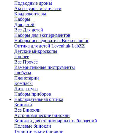
Подводные дроны
Аксессуары и запчасти
Квадрокоптеры
Наборы
Для детей
Все Для детей
Наборы для экспериментов
Наборы исследователя Bresser Junior
Оптика для детей Levenhuk LabZZ
Детские микроскопы
Прочее
Все Прочее
Измерительные инструменты
Глобусы
Планетарии
Компасы
Литература
Наборы приборов
Наблюдательная оптика
Бинокли
Все Бинокли
Астрономические бинокли
Бинокли для стационарных наблюдений
Полевые бинокли
Туристические бинокли