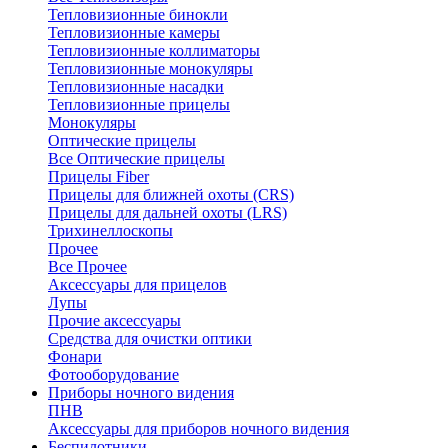
Тепловизионные бинокли
Тепловизионные камеры
Тепловизионные коллиматоры
Тепловизионные монокуляры
Тепловизионные насадки
Тепловизионные прицелы
Монокуляры
Оптические прицелы
Все Оптические прицелы
Прицелы Fiber
Прицелы для ближней охоты (CRS)
Прицелы для дальней охоты (LRS)
Трихинеллоскопы
Прочее
Все Прочее
Аксессуары для прицелов
Лупы
Прочие аксессуары
Средства для очистки оптики
Фонари
Фотооборудование
Приборы ночного видения
ПНВ
Аксессуары для приборов ночного видения
Беспилотники