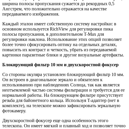
ширина полосы пропускания сужается до рекордных 0,5
Ангстрем, что положительно отражается на качестве
передаваемого изображения.
Каждый эталон имеет собственную систему настройки: в
основном используется RichView для регулировки пика
полосы пропускания, в дополнительном T-Max для
регулировки наклона. Использование этих опций позволяет
более точно сфокусировать оптику на отдельных деталях,
повысить их контраст и четкость, убрать из передаваемой
картинки паразитные блики и другие визуальные артефакты.
Блокирующий фильтр 10 мм и двухскоростной фокусер
Со стороны окуляра установлен блокирующий фильтр 10 мм.
Он встроен в диагональное зеркало и обязателен к
использованию при наблюдениях Солнца, так как является
неотъемлемой частью системы фильтрации и требуется для ее
нормальной работы. На блокирующем фильтре присутствует
резьба для байонетного кольца. Используя T-адаптер (нет в
комплекте), на телескопе можно зафиксировать зеркальную
фотокамеру.
Двухскоростной фокусер еще одна особенность этого
телескопа. Он имеет мягкий и плавный ход и позволяет точно