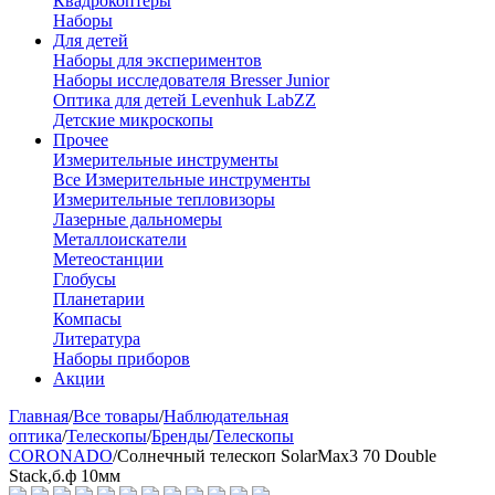
Квадрокоптеры
Наборы
Для детей
Наборы для экспериментов
Наборы исследователя Bresser Junior
Оптика для детей Levenhuk LabZZ
Детские микроскопы
Прочее
Измерительные инструменты
Все Измерительные инструменты
Измерительные тепловизоры
Лазерные дальномеры
Металлоискатели
Метеостанции
Глобусы
Планетарии
Компасы
Литература
Наборы приборов
Акции
Главная
/
Все товары
/
Наблюдательная
оптика
/
Телескопы
/
Бренды
/
Телескопы
CORONADO
/
Солнечный телескоп SolarMax3 70 Double
Stack,б.ф 10мм