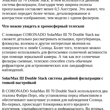
SolarMax III 70 Double Stack. В нем используется двойная
система фильтрации, благодаря чему ширина полосы
пропускания составляет менее 0,5 Ангстрем. Это значит, что
телескоп передает более четкое, детализированное и
контрастное изображение, чем модели с одним фильтром.
Что можно увидеть в хромосферный телескоп
С помощью CORONADO SolarMax III 70 Double Stack вы
сможете детально рассматривать вспышки, протуберанцы,
флоккулы, волокна и другие интересные явления на
поверхности и лимбе Солнца. Более того, телескоп можно
успешно использовать для фотосъемки солнечной активности
при помощи зеркальной камеры. А так как все солнечные
фильтры съемные, телескоп способен стать обычным
рефрактором для астрономических или ландшафтных
наблюдений.
SolarMax III Double Stack система двойной фильтрации с
тонкой настройкой
В CORONADO SolarMax III 70 Double Stack используются два
эталона Фабри-Перо, оба установлены перед объективом и
обеспечивают наилучшие условия для наблюдения Солнца.
Во-первых, происходит блокировка всего вредного
излучения, ультрафиолетового и инфракрасного. Во вторых,