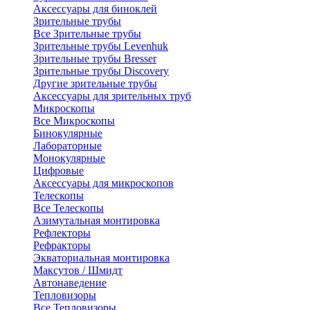
Аксессуары для биноклей
Зрительные трубы
Все Зрительные трубы
Зрительные трубы Levenhuk
Зрительные трубы Bresser
Зрительные трубы Discovery
Другие зрительные трубы
Аксессуары для зрительных труб
Микроскопы
Все Микроскопы
Бинокулярные
Лабораторные
Монокулярные
Цифровые
Аксессуары для микроскопов
Телескопы
Все Телескопы
Азимутальная монтировка
Рефлекторы
Рефракторы
Экваториальная монтировка
Максутов / Шмидт
Автонаведение
Тепловизоры
Все Тепловизоры