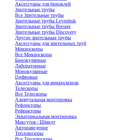
Аксессуары для биноклей
Зрительные трубы
Все Зрительные трубы
Зрительные трубы Levenhuk
Зрительные трубы Bresser
Зрительные трубы Discovery
Другие зрительные трубы
Аксессуары для зрительных труб
Микроскопы
Все Микроскопы
Бинокулярные
Лабораторные
Монокулярные
Цифровые
Аксессуары для микроскопов
Телескопы
Все Телескопы
Азимутальная монтировка
Рефлекторы
Рефракторы
Экваториальная монтировка
Максутов / Шмидт
Автонаведение
Тепловизоры
Все Тепловизоры