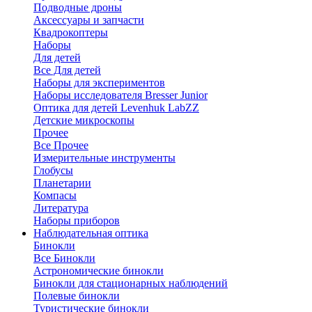
Подводные дроны
Аксессуары и запчасти
Квадрокоптеры
Наборы
Для детей
Все Для детей
Наборы для экспериментов
Наборы исследователя Bresser Junior
Оптика для детей Levenhuk LabZZ
Детские микроскопы
Прочее
Все Прочее
Измерительные инструменты
Глобусы
Планетарии
Компасы
Литература
Наборы приборов
Наблюдательная оптика
Бинокли
Все Бинокли
Астрономические бинокли
Бинокли для стационарных наблюдений
Полевые бинокли
Туристические бинокли