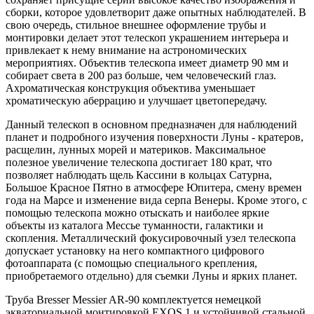
сборки, которое удовлетворит даже опытных наблюдателей. В
свою очередь, стильное внешнее оформление трубы и
монтировки делает этот телескоп украшением интерьера и
привлекает к нему внимание на астрономических
мероприятиях. Объектив телескопа имеет диаметр 90 мм и
собирает света в 200 раз больше, чем человеческий глаз.
Ахроматическая конструкция объектива уменьшает
хроматическую аберрацию и улучшает цветопередачу.
Данный телескоп в основном предназначен для наблюдений
планет и подробного изучения поверхности Луны - кратеров,
расщелин, лунных морей и материков. Максимальное
полезное увеличение телескопа достигает 180 крат, что
позволяет наблюдать щель Кассини в кольцах Сатурна,
Большое Красное Пятно в атмосфере Юпитера, смену времен
года на Марсе и изменение вида серпа Венеры. Кроме этого, с
помощью телескопа можно отыскать и наиболее яркие
объекты из каталога Мессье туманности, галактики и
скопления. Металлический фокусировочный узел телескопа
допускает установку на него компактного цифрового
фотоаппарата (с помощью специального крепления,
приобретаемого отдельно) для съемки Луны и ярких планет.
Труба Bresser Messier AR-90 комплектуется немецкой
экваториальной монтировкой EXOS 1 и устойчивой стальной