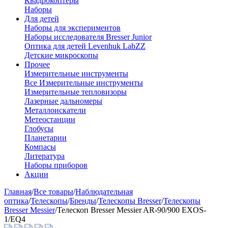
Квадрокоптеры
Наборы
Для детей
Наборы для экспериментов
Наборы исследователя Bresser Junior
Оптика для детей Levenhuk LabZZ
Детские микроскопы
Прочее
Измерительные инструменты
Все Измерительные инструменты
Измерительные тепловизоры
Лазерные дальномеры
Металлоискатели
Метеостанции
Глобусы
Планетарии
Компасы
Литература
Наборы приборов
Акции
Главная
/
Все товары
/
Наблюдательная
оптика
/
Телескопы
/
Бренды
/
Телескопы Bresser
/
Телескопы
Bresser Messier
/
Телескоп Bresser Messier AR-90/900 EXOS-
1/EQ4