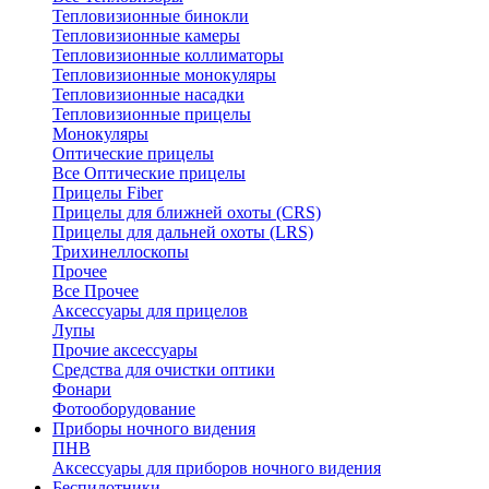
Тепловизионные бинокли
Тепловизионные камеры
Тепловизионные коллиматоры
Тепловизионные монокуляры
Тепловизионные насадки
Тепловизионные прицелы
Монокуляры
Оптические прицелы
Все Оптические прицелы
Прицелы Fiber
Прицелы для ближней охоты (CRS)
Прицелы для дальней охоты (LRS)
Трихинеллоскопы
Прочее
Все Прочее
Аксессуары для прицелов
Лупы
Прочие аксессуары
Средства для очистки оптики
Фонари
Фотооборудование
Приборы ночного видения
ПНВ
Аксессуары для приборов ночного видения
Беспилотники