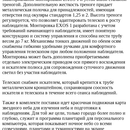
треногой. Дополнительную жесткость треноге придает
металлическая полочка для принадлежностей, имеющая
отверстия под окуляры стандартов 1,25 и 2. Высота треноги
регулируется, что позволяет адаптировать телескоп к росту
наблюдателя. Монтировка EXOS 1 разработана с учетом
требований начинающего наблюдателя, имеет понятную
конструкцию и систему управления и способна нести трубу
весом до 7 кг. Механизмы тонких движений по обеим осям
снабжены гибкими удобными ручками для комфортного
управления телескопом при любом положении наблюдателя.
Монтировка может быть дополнена приобретаемыми
отдельно электрическим приводом оси прямого восхождения
и искателем полюса для сопровождения суточного движения
светил без участия наблюдателя.
Телескоп снабжен искателем, который крепится к трубе
металлическим кронштейном, сохраняющим соосность
искателя и телескопа в течение всего сеанса наблюдений.
Также в комплекте поставки идет красочная подвижная карта
звездного неба для изучения неба и подготовки к
наблюдениям. Для той же цели, только гораздо более полно и
глубоко, служит и программа планетарий для персонального
компьютера, которая показывает ночное небо со всеми
созвездиями, планетами и туманностями на экране