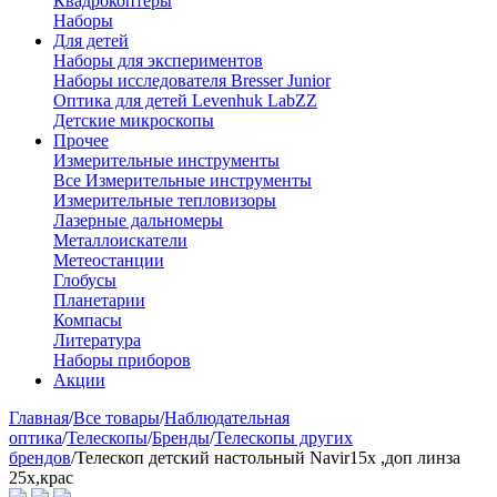
Квадрокоптеры
Наборы
Для детей
Наборы для экспериментов
Наборы исследователя Bresser Junior
Оптика для детей Levenhuk LabZZ
Детские микроскопы
Прочее
Измерительные инструменты
Все Измерительные инструменты
Измерительные тепловизоры
Лазерные дальномеры
Металлоискатели
Метеостанции
Глобусы
Планетарии
Компасы
Литература
Наборы приборов
Акции
Главная
/
Все товары
/
Наблюдательная
оптика
/
Телескопы
/
Бренды
/
Телескопы других
брендов
/
Телескоп детский настольный Navir15x ,доп линза
25x,крас