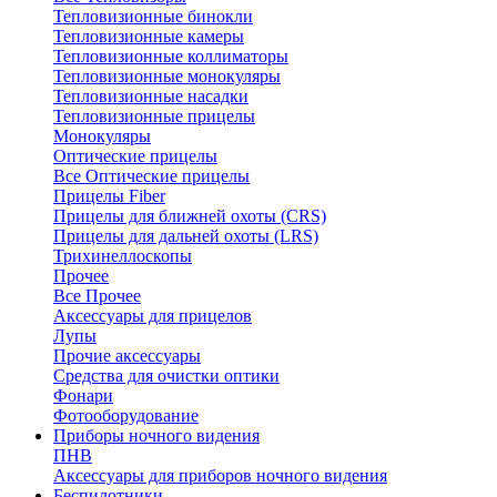
Тепловизионные бинокли
Тепловизионные камеры
Тепловизионные коллиматоры
Тепловизионные монокуляры
Тепловизионные насадки
Тепловизионные прицелы
Монокуляры
Оптические прицелы
Все Оптические прицелы
Прицелы Fiber
Прицелы для ближней охоты (CRS)
Прицелы для дальней охоты (LRS)
Трихинеллоскопы
Прочее
Все Прочее
Аксессуары для прицелов
Лупы
Прочие аксессуары
Средства для очистки оптики
Фонари
Фотооборудование
Приборы ночного видения
ПНВ
Аксессуары для приборов ночного видения
Беспилотники