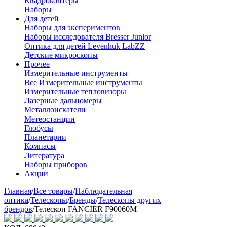
Квадрокоптеры
Наборы
Для детей
Наборы для экспериментов
Наборы исследователя Bresser Junior
Оптика для детей Levenhuk LabZZ
Детские микроскопы
Прочее
Измерительные инструменты
Все Измерительные инструменты
Измерительные тепловизоры
Лазерные дальномеры
Металлоискатели
Метеостанции
Глобусы
Планетарии
Компасы
Литература
Наборы приборов
Акции
Главная
/
Все товары
/
Наблюдательная
оптика
/
Телескопы
/
Бренды
/
Телескопы других
брендов
/
Телескоп FANCIER F90060M