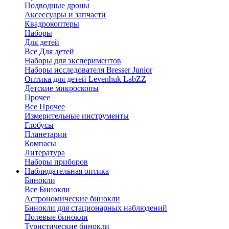
Подводные дроны
Аксессуары и запчасти
Квадрокоптеры
Наборы
Для детей
Все Для детей
Наборы для экспериментов
Наборы исследователя Bresser Junior
Оптика для детей Levenhuk LabZZ
Детские микроскопы
Прочее
Все Прочее
Измерительные инструменты
Глобусы
Планетарии
Компасы
Литература
Наборы приборов
Наблюдательная оптика
Бинокли
Все Бинокли
Астрономические бинокли
Бинокли для стационарных наблюдений
Полевые бинокли
Туристические бинокли