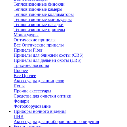
Тепловизионные бинокли
Тепловизионные камеры
Тепловизионные коллиматоры
Тепловизионные монокуляры
Тепловизионные насадки
Тепловизионные прицелы
Монокуляры
Оптические прицелы
Все Оптические прицелы
Прицелы Fiber
Прицелы для ближней охоты (CRS)
Прицелы для дальней охоты (LRS)
Трихинеллоскопы
Прочее
Все Прочее
Аксессуары для прицелов
Лупы
Прочие аксессуары
Средства для очистки оптики
Фонари
Фотооборудование
Приборы ночного видения
ПНВ
Аксессуары для приборов ночного видения
Беспилотники