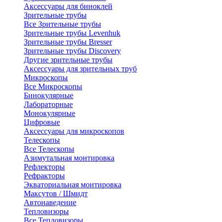
Аксессуары для биноклей
Зрительные трубы
Все Зрительные трубы
Зрительные трубы Levenhuk
Зрительные трубы Bresser
Зрительные трубы Discovery
Другие зрительные трубы
Аксессуары для зрительных труб
Микроскопы
Все Микроскопы
Бинокулярные
Лабораторные
Монокулярные
Цифровые
Аксессуары для микроскопов
Телескопы
Все Телескопы
Азимутальная монтировка
Рефлекторы
Рефракторы
Экваториальная монтировка
Максутов / Шмидт
Автонаведение
Тепловизоры
Все Тепловизоры