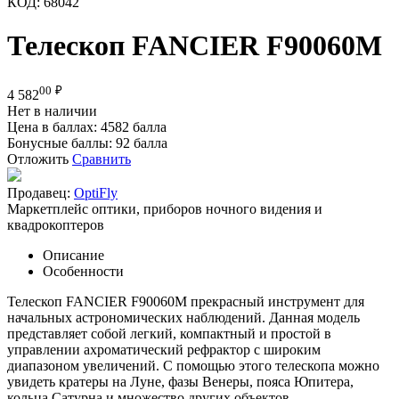
КОД:
68042
Телескоп FANCIER F90060M
00
₽
4 582
Нет в наличии
Цена в баллах:
4582 балла
Бонусные баллы:
92 балла
Отложить
Сравнить
Продавец:
OptiFly
Маркетплейс оптики, приборов ночного видения и
квадрокоптеров
Описание
Особенности
Телескоп FANCIER F90060M прекрасный инструмент для
начальных астрономических наблюдений. Данная модель
представляет собой легкий, компактный и простой в
управлении ахроматический рефрактор с широким
диапазоном увеличений. С помощью этого телескопа можно
увидеть кратеры на Луне, фазы Венеры, пояса Юпитера,
кольца Сатурна и множество других объектов.