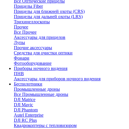
Все Оптические прицелы
Прицелы Fiber
Прицелы для ближней охоты (CRS)
Прицелы для дальней охоты (LRS)
Трихинеллоскопы
Прочее
Все Прочее
Аксессуары для прицелов
Лупы
Прочие аксессуары
Средства для очистки оптики
Фонари
Фотооборудование
Приборы ночного видения
ПНВ
Аксессуары для приборов ночного видения
Беспилотники
Промышленные дроны
Все Промышленные дроны
DJI Matrice
DJI Mavic
DJI Phantom
Autel Enterprise
DJI RC Plus
Квадрокоптеры с тепловизором