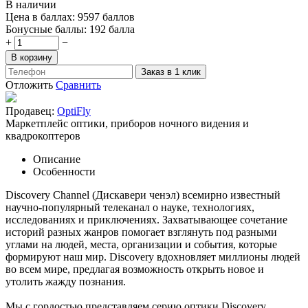
В наличии
Цена в баллах:
9597 баллов
Бонусные баллы:
192 балла
+
−
В корзину
Заказ в 1 клик
Отложить
Сравнить
Продавец:
OptiFly
Маркетплейс оптики, приборов ночного видения и
квадрокоптеров
Описание
Особенности
Discovery Channel (Дискавери ченэл) всемирно известный
научно-популярный телеканал о науке, технологиях,
исследованиях и приключениях. Захватывающее сочетание
историй разных жанров помогает взглянуть под разными
углами на людей, места, организации и события, которые
формируют наш мир. Discovery вдохновляет миллионы людей
во всем мире, предлагая возможность открыть новое и
утолить жажду познания.
Мы с гордостью представляем серию оптики Discovery,