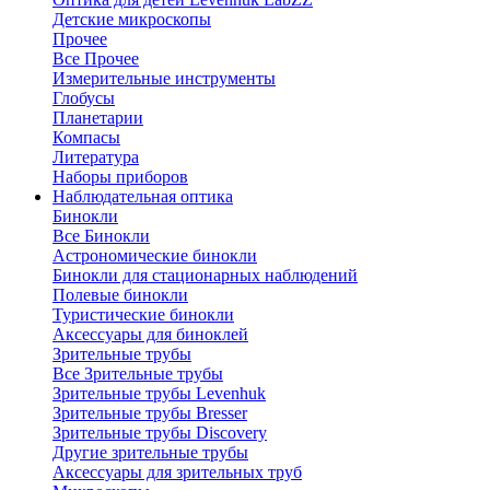
Детские микроскопы
Прочее
Все Прочее
Измерительные инструменты
Глобусы
Планетарии
Компасы
Литература
Наборы приборов
Наблюдательная оптика
Бинокли
Все Бинокли
Астрономические бинокли
Бинокли для стационарных наблюдений
Полевые бинокли
Туристические бинокли
Аксессуары для биноклей
Зрительные трубы
Все Зрительные трубы
Зрительные трубы Levenhuk
Зрительные трубы Bresser
Зрительные трубы Discovery
Другие зрительные трубы
Аксессуары для зрительных труб