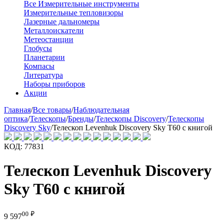
Все Измерительные инструменты
Измерительные тепловизоры
Лазерные дальномеры
Металлоискатели
Метеостанции
Глобусы
Планетарии
Компасы
Литература
Наборы приборов
Акции
Главная
/
Все товары
/
Наблюдательная
оптика
/
Телескопы
/
Бренды
/
Телескопы Discovery
/
Телескопы
Discovery Sky
/
Телескоп Levenhuk Discovery Sky T60 с книгой
КОД:
77831
Телескоп Levenhuk Discovery
Sky T60 с книгой
00
₽
9 597