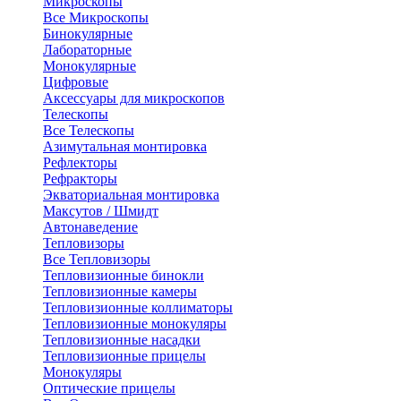
Микроскопы
Все Микроскопы
Бинокулярные
Лабораторные
Монокулярные
Цифровые
Аксессуары для микроскопов
Телескопы
Все Телескопы
Азимутальная монтировка
Рефлекторы
Рефракторы
Экваториальная монтировка
Максутов / Шмидт
Автонаведение
Тепловизоры
Все Тепловизоры
Тепловизионные бинокли
Тепловизионные камеры
Тепловизионные коллиматоры
Тепловизионные монокуляры
Тепловизионные насадки
Тепловизионные прицелы
Монокуляры
Оптические прицелы