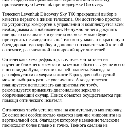
произведенную Levenhuk при поддержке Discovery.
Телескоп Levenhuk Discovery Sky T60 прекрасный выбор в
качестве первого в жизни телескопа. Он достаточно простой
по устройству, комфортен в управлении и комплектуется всем
необходимым для наблюдений. Не нужно ничего докупать
или долго осваивать к изучению космоса можно будет
приступить незамедлительно. Телескоп упакован в красочную
брендированную коробку и дополнен познавательной книгой
о космосе, рассчитанной на широкий круг читателей.
Оптическая схема рефрактор, т. е. телескоп заточен на
изучение ближнего космоса и наземные объекты. Лучше всего
в него видна Луна, спутник нашей планеты. Благодаря
разнофокусным окулярам и линзе Барлоу для наблюдений
можно выбирать разные увеличения. А когда телескоп
планируется использовать как зрительную трубу,
рекомендуется применять диагональное зеркало и
оборачивающий окуляр. Поиск объектов осуществляется при
помощи оптического искателя.
Оптическая труба установлена на азимутальную монтировку.
Ее основной особенностью является наличие микровинта на
вертикальной оси, благодаря которому наведение телескопа
происходит более плавно и точно. Тренога сделана из