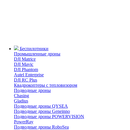
Беспилотники
Промышленные дроны
DJI Matrice
DJI Mavic
DJI Phantom
Autel Enterprise
DJI RC Plus
Квадрокоптеры с тепловизором
Подводные дроны
Chasing
Gladius
Подводные дроны QYSEA
Подводные дроны Geneinno
Подводные дроны POWERVISION
PowerRay
Подводные дроны RoboSea