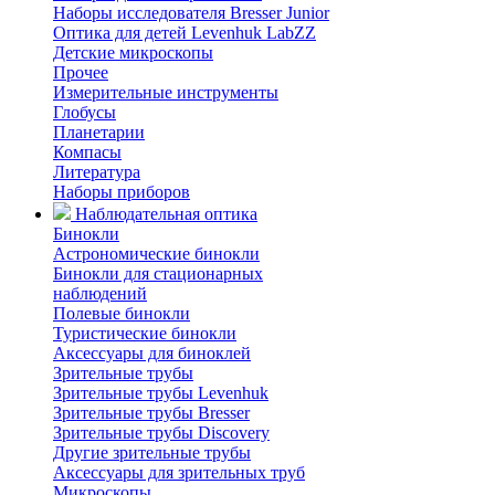
Наборы исследователя Bresser Junior
Оптика для детей Levenhuk LabZZ
Детские микроскопы
Прочее
Измерительные инструменты
Глобусы
Планетарии
Компасы
Литература
Наборы приборов
Наблюдательная оптика
Бинокли
Астрономические бинокли
Бинокли для стационарных
наблюдений
Полевые бинокли
Туристические бинокли
Аксессуары для биноклей
Зрительные трубы
Зрительные трубы Levenhuk
Зрительные трубы Bresser
Зрительные трубы Discovery
Другие зрительные трубы
Аксессуары для зрительных труб
Микроскопы