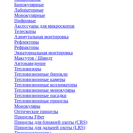
Бинокулярные
Лабораторные
Монокулярные
Цифровые
Аксессуары для микроскопов
Телескопы
Азимутальная монтировка
Рефлекторы
Рефракторы
Экваториальная монтировка
Максутов / Шмидт
Автонаведение
Тепловизоры
Тепловизионные бинокли
Тепловизионные камеры
Тепловизионные коллиматоры
Тепловизионные монокуляры
Тепловизионные насадки
Тепловизионные прицелы
Монокуляры
Оптические прицелы
Прицелы Fiber
Прицелы для ближней охоты (CRS)
Прицелы для дальней охоты (LRS)
Трихинеллоскопы