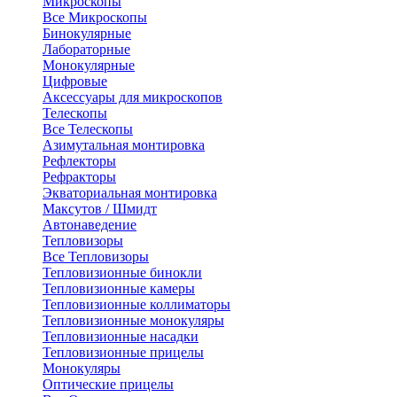
Микроскопы
Все Микроскопы
Бинокулярные
Лабораторные
Монокулярные
Цифровые
Аксессуары для микроскопов
Телескопы
Все Телескопы
Азимутальная монтировка
Рефлекторы
Рефракторы
Экваториальная монтировка
Максутов / Шмидт
Автонаведение
Тепловизоры
Все Тепловизоры
Тепловизионные бинокли
Тепловизионные камеры
Тепловизионные коллиматоры
Тепловизионные монокуляры
Тепловизионные насадки
Тепловизионные прицелы
Монокуляры
Оптические прицелы