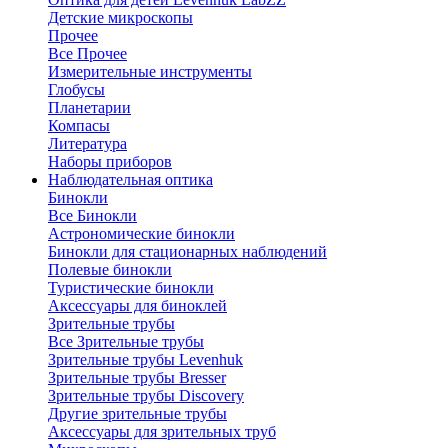
Детские микроскопы
Прочее
Все Прочее
Измерительные инструменты
Глобусы
Планетарии
Компасы
Литература
Наборы приборов
Наблюдательная оптика
Бинокли
Все Бинокли
Астрономические бинокли
Бинокли для стационарных наблюдений
Полевые бинокли
Туристические бинокли
Аксессуары для биноклей
Зрительные трубы
Все Зрительные трубы
Зрительные трубы Levenhuk
Зрительные трубы Bresser
Зрительные трубы Discovery
Другие зрительные трубы
Аксессуары для зрительных труб