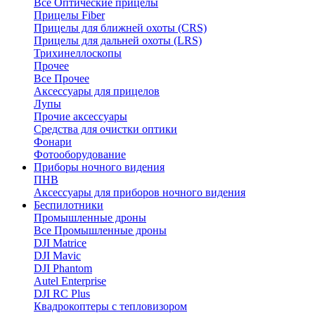
Все Оптические прицелы
Прицелы Fiber
Прицелы для ближней охоты (CRS)
Прицелы для дальней охоты (LRS)
Трихинеллоскопы
Прочее
Все Прочее
Аксессуары для прицелов
Лупы
Прочие аксессуары
Средства для очистки оптики
Фонари
Фотооборудование
Приборы ночного видения
ПНВ
Аксессуары для приборов ночного видения
Беспилотники
Промышленные дроны
Все Промышленные дроны
DJI Matrice
DJI Mavic
DJI Phantom
Autel Enterprise
DJI RC Plus
Квадрокоптеры с тепловизором