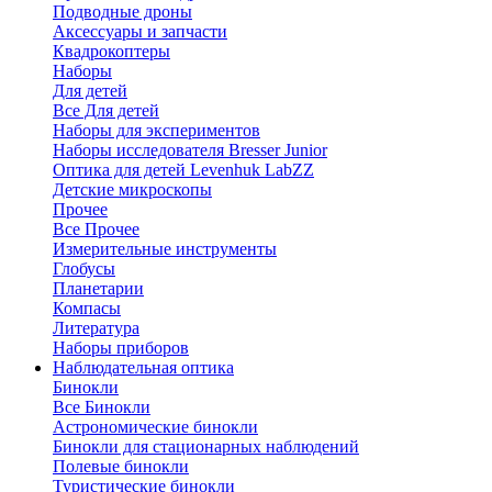
Подводные дроны
Аксессуары и запчасти
Квадрокоптеры
Наборы
Для детей
Все Для детей
Наборы для экспериментов
Наборы исследователя Bresser Junior
Оптика для детей Levenhuk LabZZ
Детские микроскопы
Прочее
Все Прочее
Измерительные инструменты
Глобусы
Планетарии
Компасы
Литература
Наборы приборов
Наблюдательная оптика
Бинокли
Все Бинокли
Астрономические бинокли
Бинокли для стационарных наблюдений
Полевые бинокли
Туристические бинокли