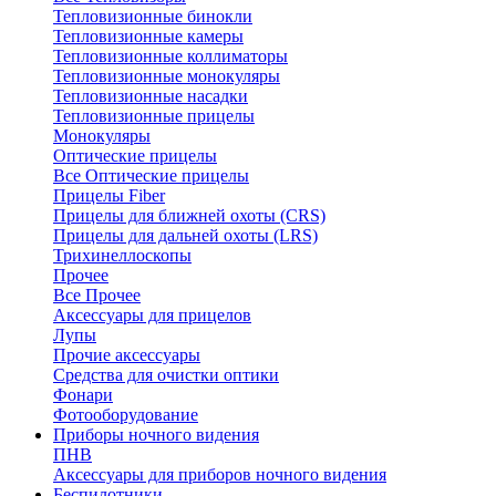
Тепловизионные бинокли
Тепловизионные камеры
Тепловизионные коллиматоры
Тепловизионные монокуляры
Тепловизионные насадки
Тепловизионные прицелы
Монокуляры
Оптические прицелы
Все Оптические прицелы
Прицелы Fiber
Прицелы для ближней охоты (CRS)
Прицелы для дальней охоты (LRS)
Трихинеллоскопы
Прочее
Все Прочее
Аксессуары для прицелов
Лупы
Прочие аксессуары
Средства для очистки оптики
Фонари
Фотооборудование
Приборы ночного видения
ПНВ
Аксессуары для приборов ночного видения
Беспилотники