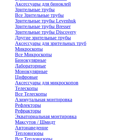
Аксессуары для биноклей
Зрительные трубы
Все Зрительные трубы
Зрительные трубы Levenhuk
Зрительные трубы Bresser
Зрительные трубы Discovery
Другие зрительные трубы
Аксессуары для зрительных труб
Микроскопы
Все Микроскопы
Бинокулярные
Лабораторные
Монокулярные
Цифровые
Аксессуары для микроскопов
Телескопы
Все Телескопы
Азимутальная монтировка
Рефлекторы
Рефракторы
Экваториальная монтировка
Максутов / Шмидт
Автонаведение
Тепловизоры
Все Тепловизоры