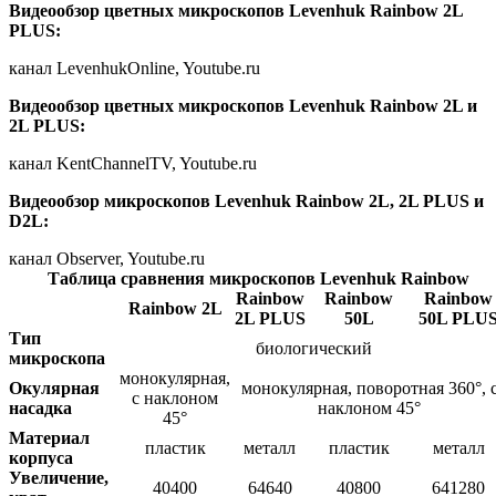
Видеообзор цветных микроскопов Levenhuk Rainbow 2L
PLUS:
канал LevenhukOnline, Youtube.ru
Видеообзор цветных микроскопов Levenhuk Rainbow 2L и
2L PLUS:
канал KentChannelTV, Youtube.ru
Видеообзор микроскопов Levenhuk Rainbow 2L, 2L PLUS и
D2L:
канал Observer, Youtube.ru
Таблица сравнения микроскопов Levenhuk Rainbow
Rainbow
Rainbow
Rainbow
Rainbow 2L
2L PLUS
50L
50L PLU
Тип
биологический
микроскопа
монокулярная,
Окулярная
монокулярная, поворотная 360°, 
с наклоном
насадка
наклоном 45°
45°
Материал
пластик
металл
пластик
металл
корпуса
Увеличение,
40400
64640
40800
641280