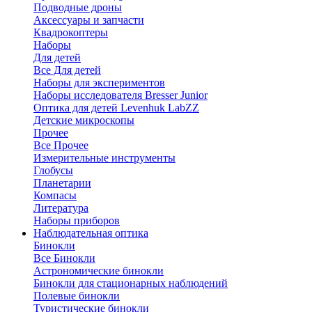
Подводные дроны
Аксессуары и запчасти
Квадрокоптеры
Наборы
Для детей
Все Для детей
Наборы для экспериментов
Наборы исследователя Bresser Junior
Оптика для детей Levenhuk LabZZ
Детские микроскопы
Прочее
Все Прочее
Измерительные инструменты
Глобусы
Планетарии
Компасы
Литература
Наборы приборов
Наблюдательная оптика
Бинокли
Все Бинокли
Астрономические бинокли
Бинокли для стационарных наблюдений
Полевые бинокли
Туристические бинокли