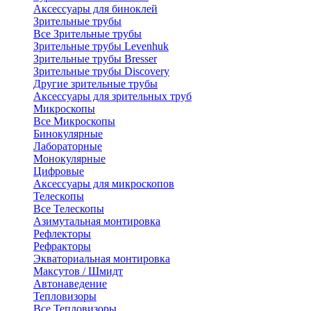
Аксессуары для биноклей
Зрительные трубы
Все Зрительные трубы
Зрительные трубы Levenhuk
Зрительные трубы Bresser
Зрительные трубы Discovery
Другие зрительные трубы
Аксессуары для зрительных труб
Микроскопы
Все Микроскопы
Бинокулярные
Лабораторные
Монокулярные
Цифровые
Аксессуары для микроскопов
Телескопы
Все Телескопы
Азимутальная монтировка
Рефлекторы
Рефракторы
Экваториальная монтировка
Максутов / Шмидт
Автонаведение
Тепловизоры
Все Тепловизоры