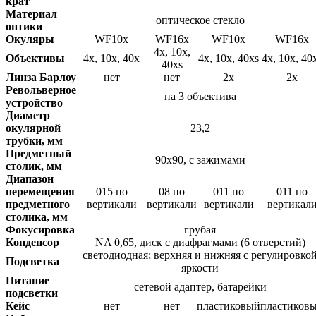
крат
Материал
оптическое стекло
оптики
Окуляры
WF10x
WF16x
WF10x
WF16x
4х, 10х,
Объективы
4х, 10х, 40х
4х, 10х, 40хs
4х, 10х, 40
40хs
Линза Барлоу
нет
нет
2x
2x
Револьверное
на 3 объектива
устройство
Диаметр
окулярной
23,2
трубки, мм
Предметный
90x90, с зажимами
столик, мм
Диапазон
перемещения
015 по
08 по
011 по
011 по
предметного
вертикали
вертикали
вертикали
вертикал
столика, мм
Фокусировка
грубая
Конденсор
NA 0,65, диск с диафрагмами (6 отверстий)
светодиодная; верхняя и нижняя с регулировко
Подсветка
яркости
Питание
сетевой адаптер, батарейки
подсветки
Кейс
нет
нет
пластиковый
пластиков