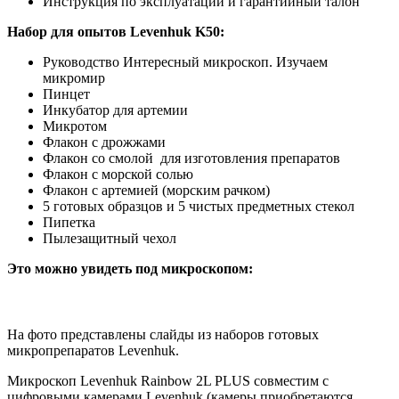
Инструкция по эксплуатации и гарантийный талон
Набор для опытов Levenhuk K50:
Руководство Интересный микроскоп. Изучаем
микромир
Пинцет
Инкубатор для артемии
Микротом
Флакон с дрожжами
Флакон со смолой для изготовления препаратов
Флакон с морской солью
Флакон с артемией (морским рачком)
5 готовых образцов и 5 чистых предметных стекол
Пипетка
Пылезащитный чехол
Это можно увидеть под микроскопом:
На фото представлены слайды из наборов готовых
микропрепаратов Levenhuk.
Микроскоп Levenhuk Rainbow 2L PLUS совместим с
цифровыми камерами Levenhuk (камеры приобретаются