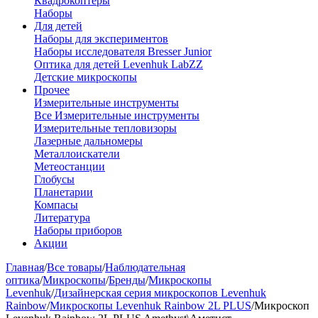
Квадрокоптеры
Наборы
Для детей
Наборы для экспериментов
Наборы исследователя Bresser Junior
Оптика для детей Levenhuk LabZZ
Детские микроскопы
Прочее
Измерительные инструменты
Все Измерительные инструменты
Измерительные тепловизоры
Лазерные дальномеры
Металлоискатели
Метеостанции
Глобусы
Планетарии
Компасы
Литература
Наборы приборов
Акции
Главная
/
Все товары
/
Наблюдательная
оптика
/
Микроскопы
/
Бренды
/
Микроскопы
Levenhuk
/
Дизайнерская серия микроскопов Levenhuk
Rainbow
/
Микроскопы Levenhuk Rainbow 2L PLUS
/
Микроскоп