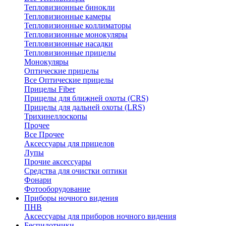
Тепловизионные бинокли
Тепловизионные камеры
Тепловизионные коллиматоры
Тепловизионные монокуляры
Тепловизионные насадки
Тепловизионные прицелы
Монокуляры
Оптические прицелы
Все Оптические прицелы
Прицелы Fiber
Прицелы для ближней охоты (CRS)
Прицелы для дальней охоты (LRS)
Трихинеллоскопы
Прочее
Все Прочее
Аксессуары для прицелов
Лупы
Прочие аксессуары
Средства для очистки оптики
Фонари
Фотооборудование
Приборы ночного видения
ПНВ
Аксессуары для приборов ночного видения
Беспилотники