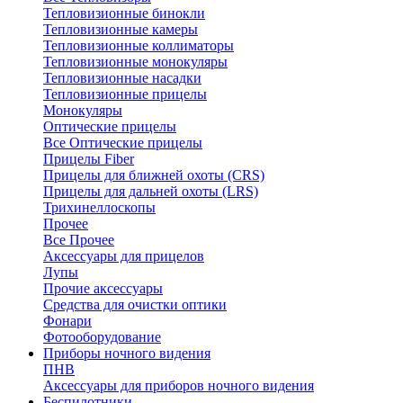
Тепловизионные бинокли
Тепловизионные камеры
Тепловизионные коллиматоры
Тепловизионные монокуляры
Тепловизионные насадки
Тепловизионные прицелы
Монокуляры
Оптические прицелы
Все Оптические прицелы
Прицелы Fiber
Прицелы для ближней охоты (CRS)
Прицелы для дальней охоты (LRS)
Трихинеллоскопы
Прочее
Все Прочее
Аксессуары для прицелов
Лупы
Прочие аксессуары
Средства для очистки оптики
Фонари
Фотооборудование
Приборы ночного видения
ПНВ
Аксессуары для приборов ночного видения
Беспилотники