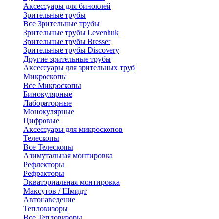
Аксессуары для биноклей
Зрительные трубы
Все Зрительные трубы
Зрительные трубы Levenhuk
Зрительные трубы Bresser
Зрительные трубы Discovery
Другие зрительные трубы
Аксессуары для зрительных труб
Микроскопы
Все Микроскопы
Бинокулярные
Лабораторные
Монокулярные
Цифровые
Аксессуары для микроскопов
Телескопы
Все Телескопы
Азимутальная монтировка
Рефлекторы
Рефракторы
Экваториальная монтировка
Максутов / Шмидт
Автонаведение
Тепловизоры
Все Тепловизоры