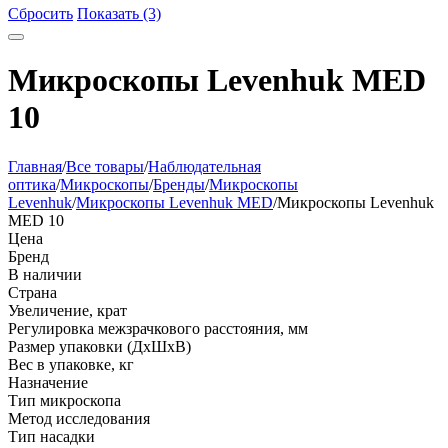
Сбросить
Показать (3)
Микроскопы Levenhuk MED
10
Главная
/
Все товары
/
Наблюдательная
оптика
/
Микроскопы
/
Бренды
/
Микроскопы
Levenhuk
/
Микроскопы Levenhuk MED
/
Микроскопы Levenhuk
MED 10
Цена
Бренд
В наличии
Страна
Увеличение, крат
Регулировка межзрачкового расстояния, мм
Размер упаковки (ДхШхВ)
Вес в упаковке, кг
Назначение
Тип микроскопа
Метод исследования
Тип насадки