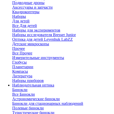
Подводные дроны
Аксессуары и запчасти
Квадрокоптеры
Наборы
Для детей
Все Для детей
Наборы для экспериментов
Наборы исследователя Bresser Junior
Оптика для детей Levenhuk LabZZ
Детские микроскопы
Прочее
Все Прочее
Измерительные инструменты
Глобусы
Планетарии
Компасы
Литература
Наборы приборов
Наблюдательная оптика
Бинокли
Все Бинокли
Астрономические бинокли
Бинокли для стационарных наблюдений
Полевые бинокли
Туристические бинокли