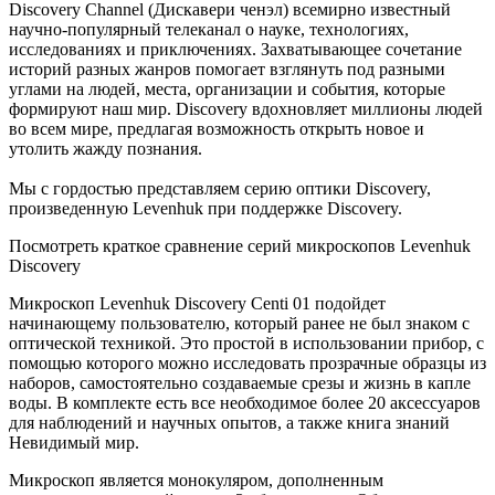
Discovery Channel (Дискавери ченэл) всемирно известный
научно-популярный телеканал о науке, технологиях,
исследованиях и приключениях. Захватывающее сочетание
историй разных жанров помогает взглянуть под разными
углами на людей, места, организации и события, которые
формируют наш мир. Discovery вдохновляет миллионы людей
во всем мире, предлагая возможность открыть новое и
утолить жажду познания.
Мы с гордостью представляем серию оптики Discovery,
произведенную Levenhuk при поддержке Discovery.
Посмотреть краткое сравнение серий микроскопов Levenhuk
Discovery
Микроскоп Levenhuk Discovery Centi 01 подойдет
начинающему пользователю, который ранее не был знаком с
оптической техникой. Это простой в использовании прибор, с
помощью которого можно исследовать прозрачные образцы из
наборов, самостоятельно создаваемые срезы и жизнь в капле
воды. В комплекте есть все необходимое более 20 аксессуаров
для наблюдений и научных опытов, а также книга знаний
Невидимый мир.
Микроскоп является монокуляром, дополненным