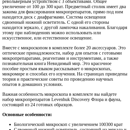
револьверным устройством с 3 объективами. Общее
увеличение от 100 до 300 крат. Предметный столик имеет два
зажима для фиксирования микропрепаратов, прямо под ним
находится диск с диафрагмами. Система освещения
сдвоенный нижний осветитель. С одной его стороны
находится зеркало, с другой лампочка накаливания. Благодаря
этому при наблюдениях можно использовать или
искусственное, или естественное освещение.
Вместе с микроскопом в комплекте более 20 аксессуаров. Это
оптические принадлежности, набор для опытов с готовыми
микропрепаратами, реагентами и инструментами, а также
познавательная книга Невидимый мир. Это красочное
пособие простым языком рассказывает о микроскопах,
микромире и способах его изучения. На страницах приведены
теория и практические советы по проведению научных
опытов в домашних условиях.
Важная особенность микроскопа в комплекте вы найдете
набор микропрепаратов Levenhuk Discovery Флора и фауна,
состоящий из 24 готовых образцов.
Основные особенности:
Биологический микроскоп с увеличением 100300 крат
Сдвоенный нижний осветитель, состоящий из зеркала и