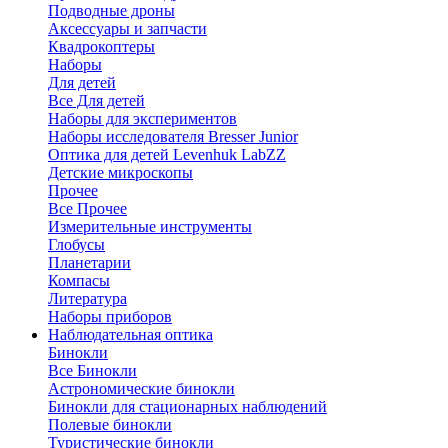
Подводные дроны
Аксессуары и запчасти
Квадрокоптеры
Наборы
Для детей
Все Для детей
Наборы для экспериментов
Наборы исследователя Bresser Junior
Оптика для детей Levenhuk LabZZ
Детские микроскопы
Прочее
Все Прочее
Измерительные инструменты
Глобусы
Планетарии
Компасы
Литература
Наборы приборов
Наблюдательная оптика
Бинокли
Все Бинокли
Астрономические бинокли
Бинокли для стационарных наблюдений
Полевые бинокли
Туристические бинокли