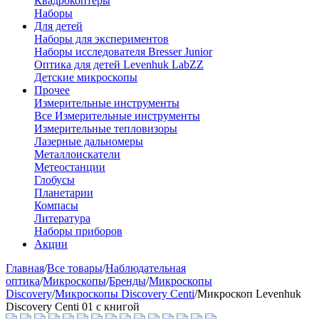
Квадрокоптеры
Наборы
Для детей
Наборы для экспериментов
Наборы исследователя Bresser Junior
Оптика для детей Levenhuk LabZZ
Детские микроскопы
Прочее
Измерительные инструменты
Все Измерительные инструменты
Измерительные тепловизоры
Лазерные дальномеры
Металлоискатели
Метеостанции
Глобусы
Планетарии
Компасы
Литература
Наборы приборов
Акции
Главная
/
Все товары
/
Наблюдательная
оптика
/
Микроскопы
/
Бренды
/
Микроскопы
Discovery
/
Микроскопы Discovery Centi
/
Микроскоп Levenhuk
Discovery Centi 01 с книгой