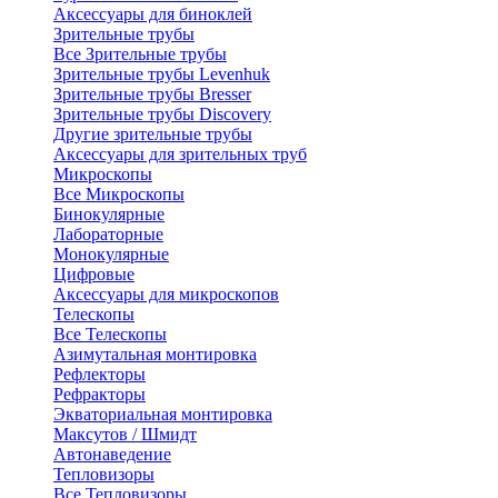
Аксессуары для биноклей
Зрительные трубы
Все Зрительные трубы
Зрительные трубы Levenhuk
Зрительные трубы Bresser
Зрительные трубы Discovery
Другие зрительные трубы
Аксессуары для зрительных труб
Микроскопы
Все Микроскопы
Бинокулярные
Лабораторные
Монокулярные
Цифровые
Аксессуары для микроскопов
Телескопы
Все Телескопы
Азимутальная монтировка
Рефлекторы
Рефракторы
Экваториальная монтировка
Максутов / Шмидт
Автонаведение
Тепловизоры
Все Тепловизоры