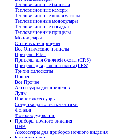
Тепловизионные бинокли
Тепловизионные камеры
Тепловизионные коллиматоры
Тепловизионные монокуляры
Тепловизионные насадки
Тепловизионные прицелы
Монокуляры
Оптические прицелы
Все Оптические прицелы
Прицелы Fiber
Прицелы для ближней охоты (CRS)
Прицелы для дальней охоты (LRS)
Трихинеллоскопы
Прочее
Все Прочее
Аксессуары для прицелов
Лупы
Прочие аксессуары
Средства для очистки оптики
Фонари
Фотооборудование
Приборы ночного видения
ПНВ
Аксессуары для приборов ночного видения
Беспилотники