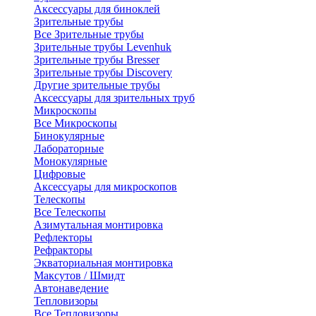
Аксессуары для биноклей
Зрительные трубы
Все Зрительные трубы
Зрительные трубы Levenhuk
Зрительные трубы Bresser
Зрительные трубы Discovery
Другие зрительные трубы
Аксессуары для зрительных труб
Микроскопы
Все Микроскопы
Бинокулярные
Лабораторные
Монокулярные
Цифровые
Аксессуары для микроскопов
Телескопы
Все Телескопы
Азимутальная монтировка
Рефлекторы
Рефракторы
Экваториальная монтировка
Максутов / Шмидт
Автонаведение
Тепловизоры
Все Тепловизоры