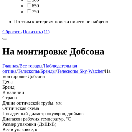
650
750
По этим критериям поиска ничего не найдено
Сбросить
Показать (11)
На монтировке Добсона
Главная
/
Все товары
/
Наблюдательная
оптика
/
Телескопы
/
Бренды
/
Телескопы Sky-Watcher
/
На
монтировке Добсона
Цена
Бренд
В наличии
Страна
Длина оптической трубы, мм
Оптическая схема
Посадочный диаметр окуляров, дюймов
Диапазон рабочих температур, °С
Размер упаковки (ДхШхВ)
Вес в упаковке, кг