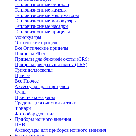
Тепловизионные бинокли
Тепловизионные камеры
Тепловизионные коллиматоры
Тепловизионные монокуляры
Тепловизионные насадки
Тепловизионные прицелы
Монокуляры
Оптические прицелы
Все Оптические прицелы
Прицелы Fiber
Прицелы для ближней охоты (CRS)
Прицелы для дальней охоты (LRS)
Трихинеллоскопы
Прочее
Все Прочее
Аксессуары для прицелов
Лупы
Прочие аксессуары
Средства для очистки оптики
Фонари
Фотооборудование
Приборы ночного видения
ПНВ
Аксессуары для приборов ночного видения
Беспилотники