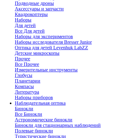
Подводные дроны
Аксессуары и запчасти
Квадрокоптеры
Наборы
Для детей
Все Для детей
Наборы для экспериментов
Наборы исследователя Bresser Junior
Оптика для детей Levenhuk LabZZ
Детские микроскопы
Прочее
Все Прочее
Измерительные инструменты
Глобусы
Планетарии
Компасы
Литература
Наборы приборов
Наблюдательная оптика
Бинокли
Все Бинокли
Астрономические бинокли
Бинокли для стационарных наблюдений
Полевые бинокли
Туристические бинокли