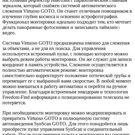
настольный рефлектор Ньютона с параболическим главным
зеркалом, который снабжен системой автоматического
слежения Virtuoso GOTO. Он станет отличным помощником в
изучении глубин космоса и освоении астрофотографии.
Функционал монтировки идеально подходит тем, кто мечтает
делать панорамные фотоснимки и записывать таймлапс-
видео.
Система Virtuoso GOTO предназначена именно для слежения
за объектами, а не для их поиска. Для управления
используется встроенный пульт, с помощью которого можно
выбрать режим работы монтировки. Он же служит для записи
координат в память устройства. Слежение осуществляется в
полностью автоматическом режиме: монтировка
самостоятельно корректирует положение оптической трубы и
перемещает ее с выбранной вами скоростью. В любой момент
можно вмешаться в работу автоматики и перейти на ручное
управление. Благодаря встроенным энкодерам и технологии
Freedom-Find информация о позиционировании телескопа не
потеряется.
При необходимости монтировку можно модернизировать и
превратить Virtuoso GOTO в полноценную систему
автонаведения SynScan GOTO. Для этого понадобится лишь
приобрести пульт управления SynScan и соединительный
кабель. После подключения пульта к монтировке вы сможете