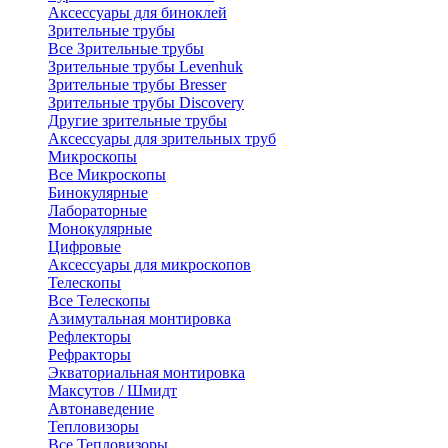
Аксессуары для биноклей
Зрительные трубы
Все Зрительные трубы
Зрительные трубы Levenhuk
Зрительные трубы Bresser
Зрительные трубы Discovery
Другие зрительные трубы
Аксессуары для зрительных труб
Микроскопы
Все Микроскопы
Бинокулярные
Лабораторные
Монокулярные
Цифровые
Аксессуары для микроскопов
Телескопы
Все Телескопы
Азимутальная монтировка
Рефлекторы
Рефракторы
Экваториальная монтировка
Максутов / Шмидт
Автонаведение
Тепловизоры
Все Тепловизоры