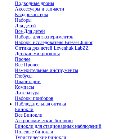
Подводные дроны
Аксессуары и запчасти
Квадрокоптеры
Наборы
Для детей
Все Для детей
Наборы для экспериментов
Наборы исследователя Bresser Junior
Оптика для детей Levenhuk LabZZ
Детские микроскопы
Прочее
Все Прочее
Измерительные инструменты
Глобусы
Планетарии
Компасы
Литература
Наборы приборов
Наблюдательная оптика
Бинокли
Все Бинокли
Астрономические бинокли
Бинокли для стационарных наблюдений
Полевые бинокли
Туристические бинокли