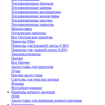
Тепловизионные бинокли
Тепловизионные камеры
Тепловизионные коллиматоры
Тепловизионные монокуляры
Тепловизионные насадки
Тепловизионные прицелы
Монокуляры
Оптические прицелы
Все Оптические прицелы
Прицелы Fiber
Прицелы для ближней охоты (CRS)
Прицелы для дальней охоты (LRS)
Трихинеллоскопы
Прочее
Все Прочее
Аксессуары для прицелов
Лупы
Прочие аксессуары
Средства для очистки оптики
Фонари
Фотооборудование
Приборы ночного видения
ПНВ
Аксессуары для приборов ночного видения
Беспилотники