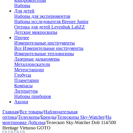
Квадрокоптеры
Наборы
Для детей
Наборы для экспериментов
Наборы исследователя Bresser Junior
Оптика для детей Levenhuk LabZZ
Детские микроскопы
Прочее
Измерительные инструменты
Все Измерительные инструменты
Измерительные тепловизоры
Лазерные дальномеры
Металлоискатели
Метеостанции
Глобусы
Планетарии
Компасы
Литература
Наборы приборов
Акции
Главная
/
Все товары
/
Наблюдательная
оптика
/
Телескопы
/
Бренды
/
Телескопы Sky-Watcher
/
На
монтировке Добсона
/
Телескоп Sky-Watcher Dob 114/500
Heritage Virtuoso GOTO