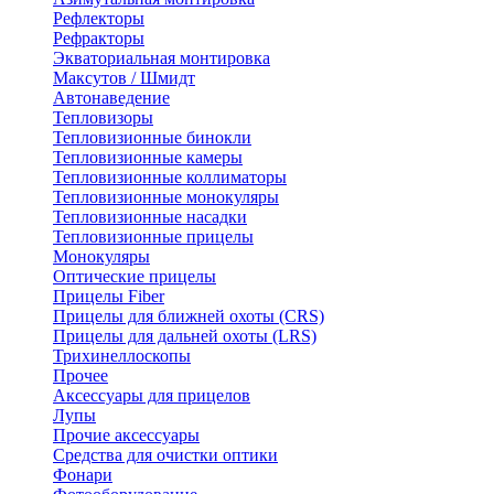
Рефлекторы
Рефракторы
Экваториальная монтировка
Максутов / Шмидт
Автонаведение
Тепловизоры
Тепловизионные бинокли
Тепловизионные камеры
Тепловизионные коллиматоры
Тепловизионные монокуляры
Тепловизионные насадки
Тепловизионные прицелы
Монокуляры
Оптические прицелы
Прицелы Fiber
Прицелы для ближней охоты (CRS)
Прицелы для дальней охоты (LRS)
Трихинеллоскопы
Прочее
Аксессуары для прицелов
Лупы
Прочие аксессуары
Средства для очистки оптики
Фонари