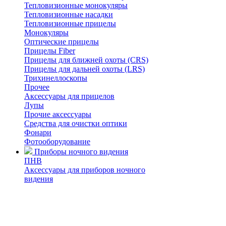
Тепловизионные монокуляры
Тепловизионные насадки
Тепловизионные прицелы
Монокуляры
Оптические прицелы
Прицелы Fiber
Прицелы для ближней охоты (CRS)
Прицелы для дальней охоты (LRS)
Трихинеллоскопы
Прочее
Аксессуары для прицелов
Лупы
Прочие аксессуары
Средства для очистки оптики
Фонари
Фотооборудование
Приборы ночного видения
ПНВ
Аксессуары для приборов ночного
видения