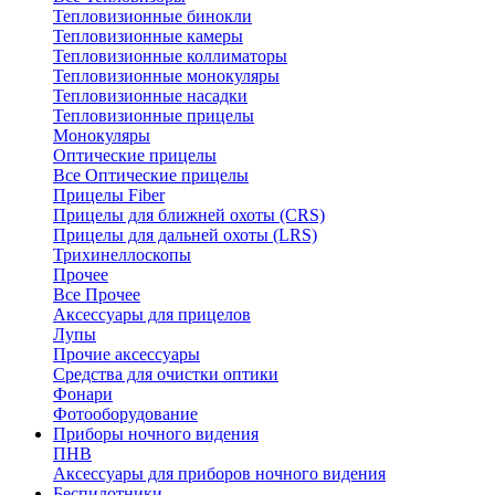
Тепловизионные бинокли
Тепловизионные камеры
Тепловизионные коллиматоры
Тепловизионные монокуляры
Тепловизионные насадки
Тепловизионные прицелы
Монокуляры
Оптические прицелы
Все Оптические прицелы
Прицелы Fiber
Прицелы для ближней охоты (CRS)
Прицелы для дальней охоты (LRS)
Трихинеллоскопы
Прочее
Все Прочее
Аксессуары для прицелов
Лупы
Прочие аксессуары
Средства для очистки оптики
Фонари
Фотооборудование
Приборы ночного видения
ПНВ
Аксессуары для приборов ночного видения
Беспилотники