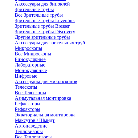
Аксессуары для биноклей
Зрительные трубы
Все Зрительные трубы
Зрительные трубы Levenhuk
Зрительные трубы Bresser
Зрительные трубы Discovery
Другие зрительные трубы
Аксессуары для зрительных труб
Микроскопы
Все Микроскопы
Бинокулярные
Лабораторные
Монокулярные
Цифровые
Аксессуары для микроскопов
Телескопы
Все Телескопы
Азимутальная монтировка
Рефлекторы
Рефракторы
Экваториальная монтировка
Максутов / Шмидт
Автонаведение
Тепловизоры
Все Тепловизоры