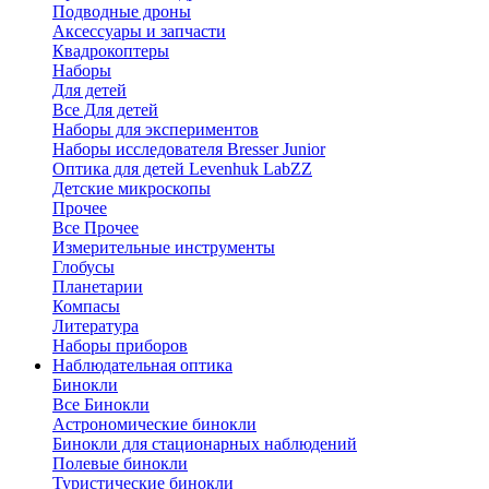
Подводные дроны
Аксессуары и запчасти
Квадрокоптеры
Наборы
Для детей
Все Для детей
Наборы для экспериментов
Наборы исследователя Bresser Junior
Оптика для детей Levenhuk LabZZ
Детские микроскопы
Прочее
Все Прочее
Измерительные инструменты
Глобусы
Планетарии
Компасы
Литература
Наборы приборов
Наблюдательная оптика
Бинокли
Все Бинокли
Астрономические бинокли
Бинокли для стационарных наблюдений
Полевые бинокли
Туристические бинокли