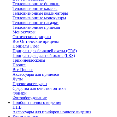
Тепловизионные бинокли
Тепловизионные камеры
Тепловизионные коллиматоры
Тепловизионные монокуляры
Тепловизионные насадки
Тепловизионные прицелы
Монокуляры
Оптические прицелы
Все Оптические прицелы
Прицелы Fiber
Прицелы для ближней охоты (CRS)
Прицелы для дальней охоты (LRS)
Трихинеллоскопы
Прочее
Все Прочее
Аксессуары для прицелов
Лупы
Прочие аксессуары
Средства для очистки оптики
Фонари
Фотооборудование
Приборы ночного видения
ПНВ
Аксессуары для приборов ночного видения
Беспилотники