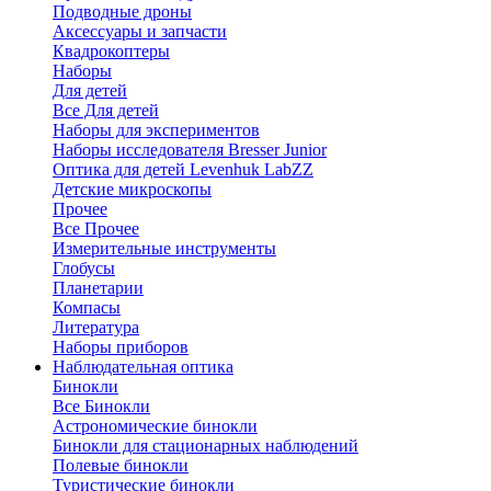
Подводные дроны
Аксессуары и запчасти
Квадрокоптеры
Наборы
Для детей
Все Для детей
Наборы для экспериментов
Наборы исследователя Bresser Junior
Оптика для детей Levenhuk LabZZ
Детские микроскопы
Прочее
Все Прочее
Измерительные инструменты
Глобусы
Планетарии
Компасы
Литература
Наборы приборов
Наблюдательная оптика
Бинокли
Все Бинокли
Астрономические бинокли
Бинокли для стационарных наблюдений
Полевые бинокли
Туристические бинокли