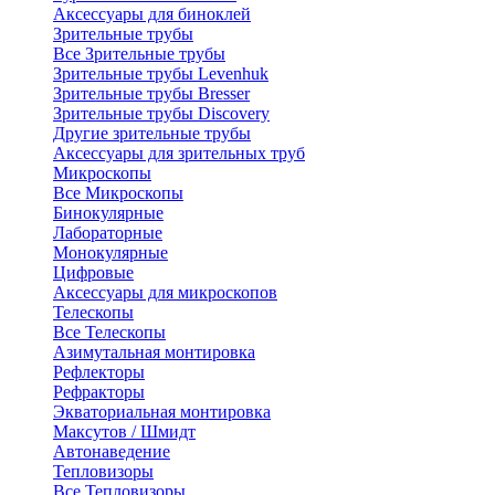
Аксессуары для биноклей
Зрительные трубы
Все Зрительные трубы
Зрительные трубы Levenhuk
Зрительные трубы Bresser
Зрительные трубы Discovery
Другие зрительные трубы
Аксессуары для зрительных труб
Микроскопы
Все Микроскопы
Бинокулярные
Лабораторные
Монокулярные
Цифровые
Аксессуары для микроскопов
Телескопы
Все Телескопы
Азимутальная монтировка
Рефлекторы
Рефракторы
Экваториальная монтировка
Максутов / Шмидт
Автонаведение
Тепловизоры
Все Тепловизоры